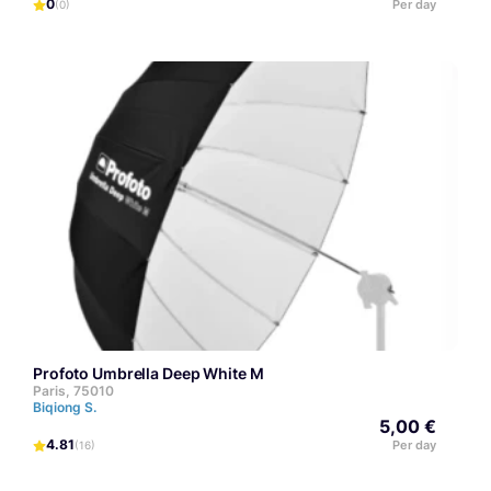
0
Per day
(0)
Profoto Umbrella Deep White M
Paris, 75010
Biqiong S.
5,00 €
4.81
Per day
(16)