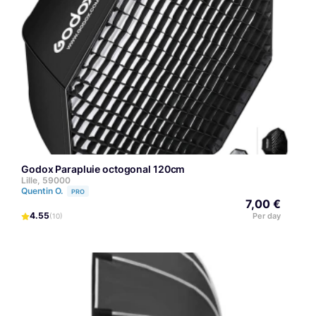
Godox Parapluie octogonal 120cm
Lille, 59000
Quentin O.
PRO
7,00 €
4.55
Per day
(10)