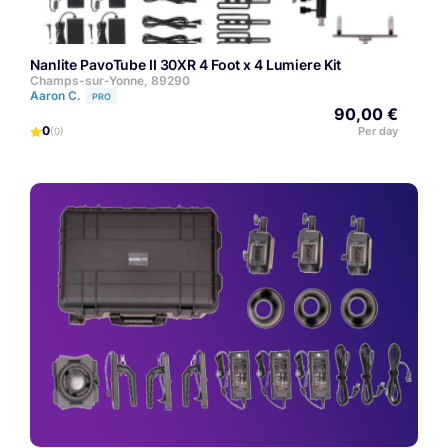
Nanlite PavoTube II 30XR 4 Foot x 4 Lumiere Kit
Champs-sur-Yonne, 89290
Aaron C.
PRO
90,00 €
0
Per day
(0)