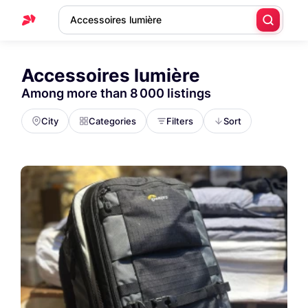
Accessoires lumière
Among more than 8 000 listings
City
Categories
Filters
Sort
Relevance
Sort by
More filters