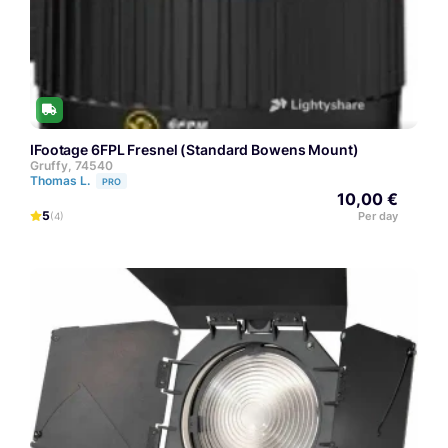
iFootage 6FPL Fresnel (Standard Bowens Mount)
Gruffy, 74540
Thomas L.
PRO
10,00 €
5
Per day
(4)