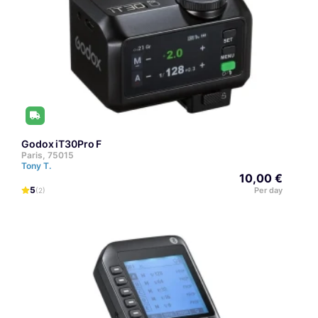
Godox iT30Pro F
Paris, 75015
Tony T.
10,00 €
5
Per day
(2)