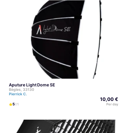
Aputure Light Dome SE
Bègles, 33130
Pierrick C.
10,00 €
5
Per day
(7)