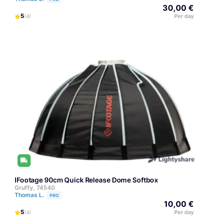
30,00 €
5
Per day
(4)
iFootage 90cm Quick Release Dome Softbox
Gruffy, 74540
Thomas L.
PRO
10,00 €
5
Per day
(4)