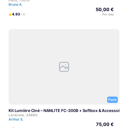
Paris, 75010
Bruno A.
50,00 €
4.93
Per day
(14)
Pack
Kit Lumière Ciné – NANLITE FC-300B + Softbox & Accessoires
Lavérune, 34880
Arthur S.
75,00 €