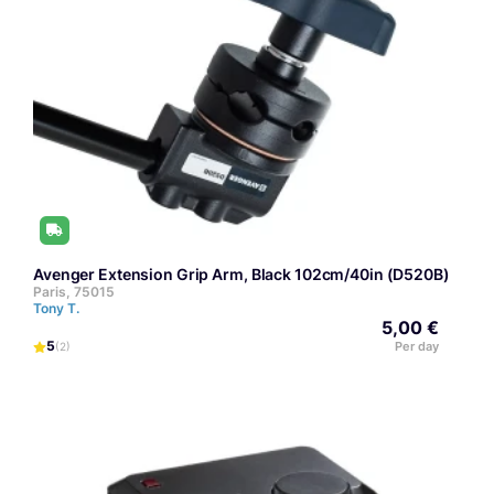
Avenger Extension Grip Arm, Black 102cm/40in (D520B)
Paris, 75015
Tony T.
5,00 €
5
Per day
(2)