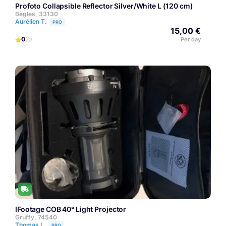
Profoto Collapsible Reflector Silver/White L (120 cm)
Bègles, 33130
Aurélien T.
PRO
15,00 €
0
Per day
(0)
iFootage COB 40° Light Projector
Gruffy, 74540
Thomas L.
PRO