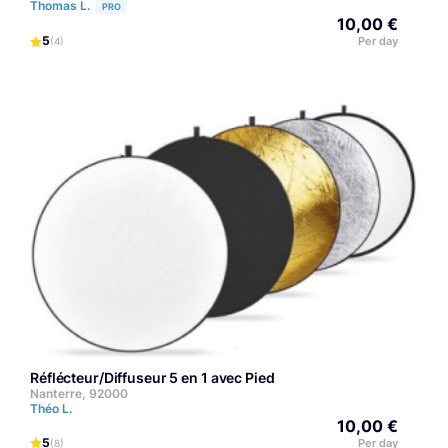
Thomas L.
PRO
10,00 €
5
Per day
(4)
Réflécteur/Diffuseur 5 en 1 avec Pied
Nanterre, 92000
Théo L.
10,00 €
5
Per day
(8)