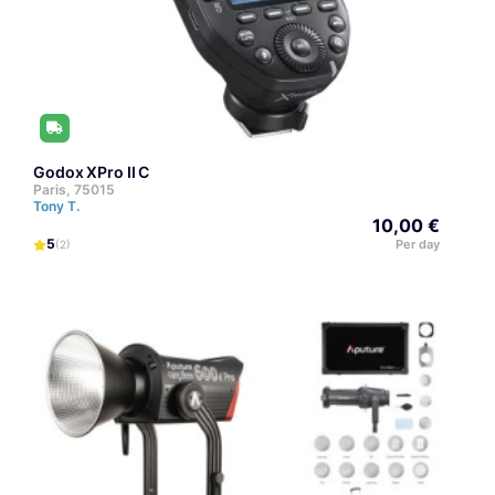
Godox XPro II C
Paris, 75015
Tony T.
10,00 €
5
Per day
(2)