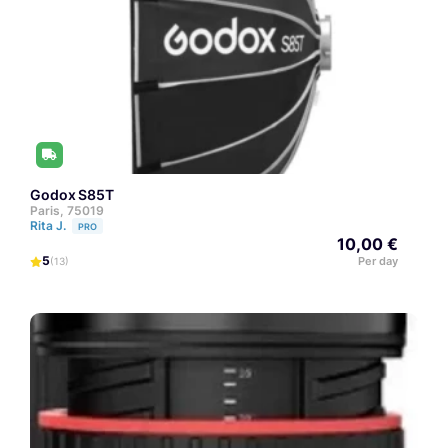
Godox S85T
Paris, 75019
Rita J.
PRO
10,00 €
5
Per day
(13)