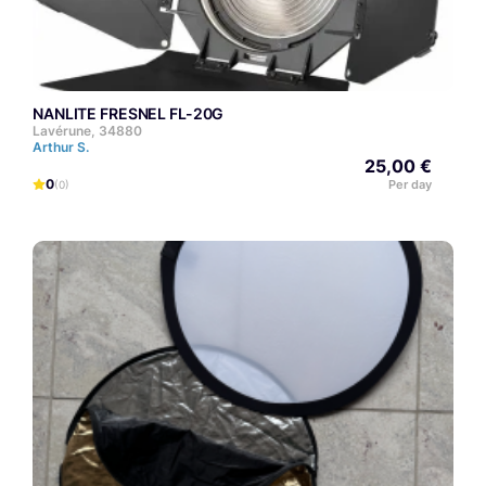
NANLITE FRESNEL FL-20G
Lavérune, 34880
Arthur S.
25,00 €
0
Per day
(0)