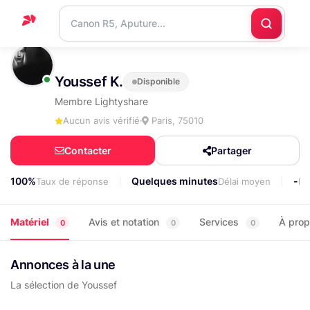
Accueil
Youssef K.
Disponible
Support
Membre Lightyshare
Blog
Aucun avis vérifié
Paris, 75010
Nous
Contacter
Partager
contacter
100%
Quelques minutes
-
Taux de réponse
Délai moyen
Lo
Matériel
Avis et notation
Services
À pro
0
0
0
Annonces à la une
La sélection de Youssef