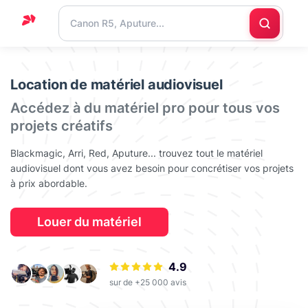
Accueil
Location de matériel audiovisuel
Support
Accédez à du matériel pro pour tous vos
Blog
projets créatifs
Nous
Blackmagic, Arri, Red, Aputure... trouvez tout le matériel
contacter
audiovisuel dont vous avez besoin pour concrétiser vos projets
à prix abordable.
Louer du matériel
4.9
sur de +25 000 avis