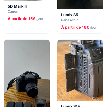
5D Mark III
Canon
Lumix S5
À partir de 15€
/jour
Panasonic
À partir de 16€
/jour
Lumix S1H