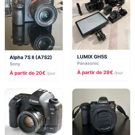
LUMIX GH5S
Alpha 7S II (A7S2)
Panasonic
Sony
À partir de 28€
À partir de 20€
/jour
/jour