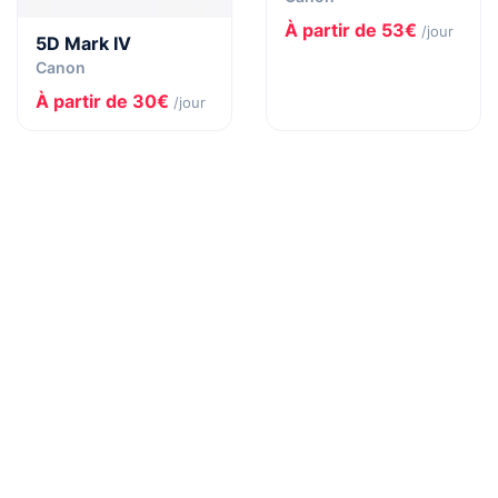
À partir de 53€
/jour
5D Mark IV
Canon
À partir de 30€
/jour
Plus de 25 000
références de matériel
audiovisuel vous
attendent
Explorez le plus grand catalogue de