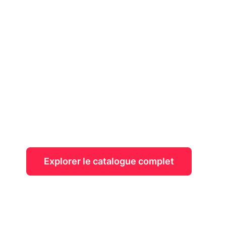
de France
Que vous soyez réalisateur·ice, photographe,
producteur·rice ou passionné·e d'image : louez le
matériel qu'il vous faut simplement sur
Lightyshare auprès de professionnels et
passionné·e·s partout en France ou proposez
votre matériel à la location en toute sérénité.
Explorer le catalogue complet
Mettre en location mon matériel