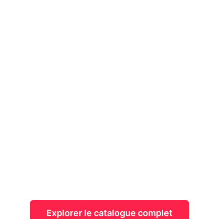
Plus de 25 000
références de matériel
audiovisuel vous
attendent
Explorez le plus grand catalogue de
matériel audiovisuel de France : toutes
les marques, tous les modèles, partout
en France !
Explorer le catalogue complet