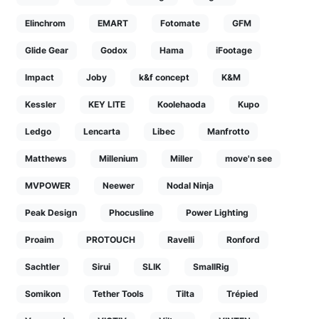
Elinchrom
EMART
Fotomate
GFM
Glide Gear
Godox
Hama
iFootage
Impact
Joby
k&f concept
K&M
Kessler
KEY LITE
Koolehaoda
Kupo
Ledgo
Lencarta
Libec
Manfrotto
Matthews
Millenium
Miller
move'n see
MVPOWER
Neewer
Nodal Ninja
Peak Design
Phocusline
Power Lighting
Proaim
PROTOUCH
Ravelli
Ronford
Sachtler
Sirui
SLIK
SmallRig
Somikon
Tether Tools
Tilta
Trépied