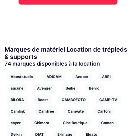
Marques de matériel Location de trépieds
& supports
74 marques disponibles à la location
Abeststudio
ADICAM
Andoer
ARRI
aucune
Avenger
Beike
Benro
BILORA
Boost
CAMBOFOTO
CAME-TV
Camlink
Camtree
Camvate
Cartoni
cayer
Chimera
Cine Boutique
Coman
Delkin
DIAT
E-Image
Elgato