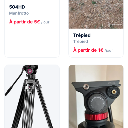
504HD
Manfrotto
À partir de 5€
/jour
Trépied
Trépied
À partir de 1€
/jour