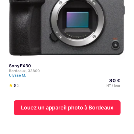
Sony FX30
Bordeaux, 33800
Ulysse M.
30 €
5
HT / jour
(1)
Louez un appareil photo à Bordeaux