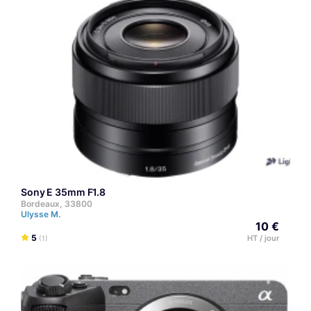
Sony E 35mm F1.8
Bordeaux, 33800
Ulysse M.
10 €
5
HT / jour
(1)