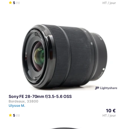
5
HT / jour
(1)
Sony FE 28-70mm f/3.5-5.6 OSS
Bordeaux, 33800
Ulysse M.
10 €
5
HT / jour
(1)