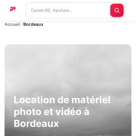
Accueil
Bordeaux
Accueil
Support
Blog
Nous
contacter
Location de matériel
photo et vidéo à
Bordeaux