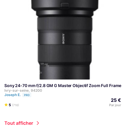
Sony 24-70 mm f/2.8 GM G Master Objectif Zoom Full Frame
E
Ivry-sur-seine, 94200
Joseph E.
PRO
25 €
5
Par jour
(716)
Tout afficher