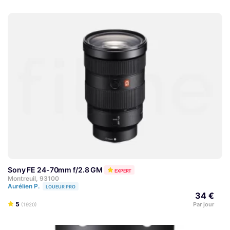
Sony FE 24-70mm f/2.8 GM
EXPERT
Montreuil, 93100
Aurélien P.
LOUEUR PRO
34 €
5
Par jour
(1920)