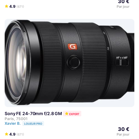
30 €
4.9
Par jour
(671)
Sony FE 24-70mm f/2.8 GM
EXPERT
Paris, 75001
Xavier B.
LOUEUR PRO
30 €
4.9
Par jour
(671)