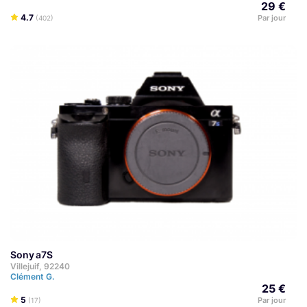
29 €
4.7
Par jour
(402)
Sony a7S
Villejuif, 92240
Clément G.
25 €
5
Par jour
(17)