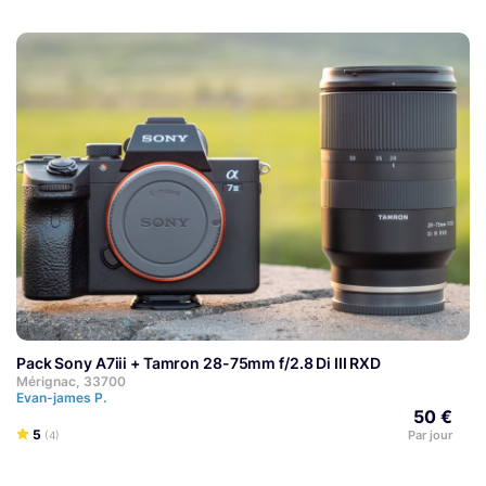
Pack Sony A7iii + Tamron 28-75mm f/2.8 Di III RXD
Mérignac, 33700
Evan-james P.
50 €
5
Par jour
(4)