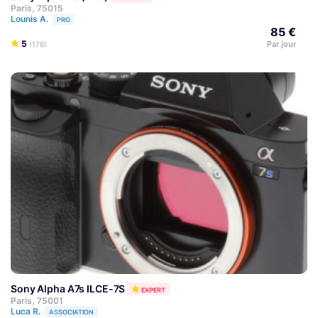
Paris, 75015
Lounis A.
PRO
85 €
5
Par jour
(176)
Sony Alpha A7s ILCE-7S
EXPERT
Paris, 75001
Luca R.
ASSOCIATION