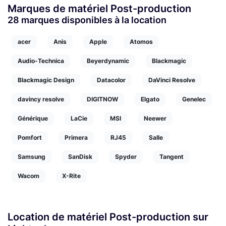
Marques de matériel Post-production
28 marques disponibles à la location
acer
Anis
Apple
Atomos
Audio-Technica
Beyerdynamic
Blackmagic
Blackmagic Design
Datacolor
DaVinci Resolve
davincy resolve
DIGITNOW
Elgato
Genelec
Générique
LaCie
MSI
Neewer
Pomfort
Primera
RJ45
Salle
Samsung
SanDisk
Spyder
Tangent
Wacom
X-Rite
Location de matériel Post-production sur