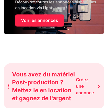
Découvrez toutes les annonces disponibles
en location via Lightyshare !
Voir les annonces
Vous avez du matériel
Créez
Post-production ?
une
Mettez le en location
annonce
et gagnez de l'argent