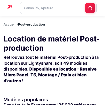
Accueil
Accueil
Post-production
Support
Location de matériel Post-
Blog
production
Nous
contacter
Retrouvez tout le matériel Post-production à la
location sur Lightyshare, soit 49 modèles
disponibles.
Disponible en location : Resolve
Micro Panel, T5, Montage / Etalo et bien
d'autres !
Modèles populaires
Dans toute la France parmi 25 000 références