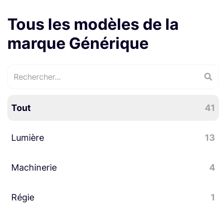
Tous les modèles de la
marque Générique
Tout
41
Lumière
13
Machinerie
Accessoires lumière
4
7
Tungstène
5
Régie
Bijoutes machinerie
2
1