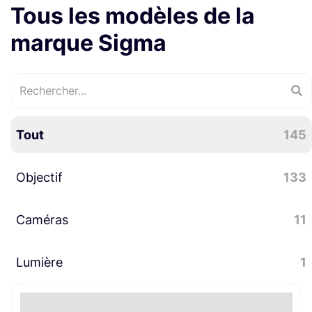
Tous les modèles de la
marque Sigma
Tout
145
Objectif
133
Caméras
Objectifs fixes
68
11
Objectifs zoom
62
Lumière
Accessoires caméra
8
1
Bague
2
Caméras cinéma numériques
2
Flash studio
1