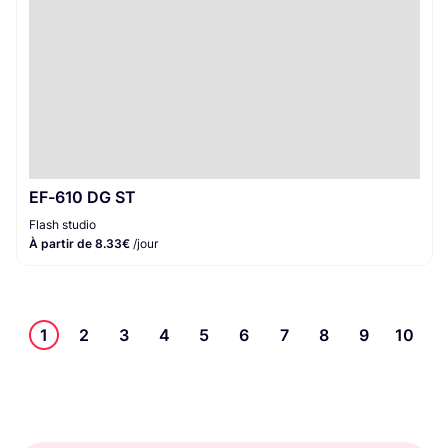
EF-610 DG ST
Flash studio
À partir de 8.33€
/jour
1
2
3
4
5
6
7
8
9
10