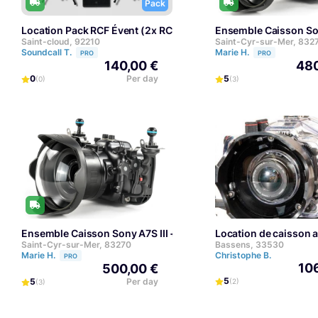
Pack
Location Pack RCF Évent (2x RCF 932 + 1 Caisson de basse)
Ensemble Caisson So
Saint-cloud, 92210
Saint-Cyr-sur-Mer, 832
Soundcall T.
Marie H.
PRO
PRO
140,00 €
480
0
Per day
5
(0)
(3)
Ensemble Caisson Sony A7S III + Moniteur SmallHD 502B + Ca
Location de caisson 
Saint-Cyr-sur-Mer, 83270
Bassens, 33530
Marie H.
Christophe B.
PRO
10
500,00 €
5
5
Per day
(2)
(3)