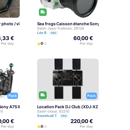
r photo / vidéo sous-marine
Sea frogs Caisson étanche Sony A7S II
Saint-Jean-Trolimon, 29120
Léo R.
PRO
8,33 €
60,00 €
Per day
0
Per day
(0)
Pack
Pack
ony A7S III
Location Pack DJ Club (XDJ-XZ + 2x RCF 932 +
70
Saint-cloud, 92210
Soundcall T.
PRO
,00 €
220,00 €
Per day
0
Per day
(0)