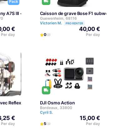
Pack
ny A7S III + Moniteur SmallHD 502B
Caisson de grave Bose F1 subwoofer
70
Guewenheim, 68116
Victorien M.
PRO RENTER
,00 €
40,00 €
Per day
0
Per day
(0)
ble SDI 45m
avec Reflex 400D et aussi Flash
DJI Osmo Action
Bordeaux, 33800
Cyril S.
6,25 €
15,00 €
Per day
5
Per day
(3)