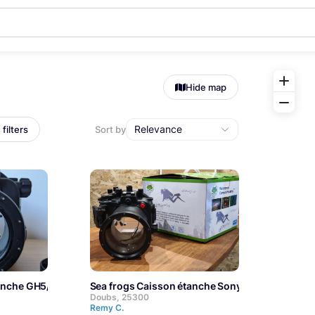
Hide map
Relevance
filters
Sort by
étanche GH5/GH5S
Sea frogs Caisson étanche Sony (A7rIII et A7III)
Doubs, 25300
Remy C.