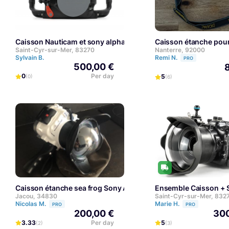
Caisson Nauticam et sony alpha 7 iii
Caisson étanche pou
Saint-Cyr-sur-Mer, 83270
Nanterre, 92000
Sylvain B.
Remi N.
PRO
500,00 €
0
Per day
5
(0)
(6)
caisson étanche sea frog Sony A7III et Sony A7Riii
Ensemble Caisson + S
Jacou, 34830
Saint-Cyr-sur-Mer, 832
Nicolas M.
Marie H.
PRO
PRO
200,00 €
300
3.33
Per day
5
(2)
(3)