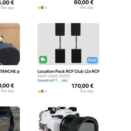
60,00 €
,00 €
0
Per day
Per day
(0)
Pack
TANCHE pour Sony A7III et Sony A7RIII
Location Pack RCF Club (2x RCF 932 + 2x Cais
Saint-cloud, 92210
Soundcall T.
PRO
0,00 €
170,00 €
Per day
0
Per day
(0)