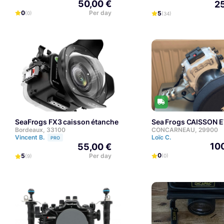
50,00 €
25
0
Per day
5
(0)
(34)
SeaFrogs FX3 caisson étanche
Sea Frogs CAISSON E
Bordeaux, 33100
CONCARNEAU, 29900
Vincent B.
Loïc C.
PRO
10
55,00 €
0
5
Per day
(0)
(9)