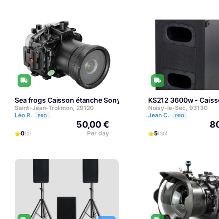
Sea frogs Caisson étanche Sony A7 III
KS212 3600w - Cais
Saint-Jean-Trolimon, 29120
Noisy-le-Sec, 93130
Léo R.
Jean C.
PRO
PRO
50,00 €
80
0
Per day
5
(0)
(30)