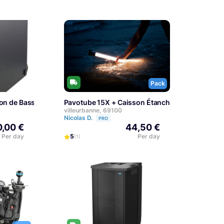
Pack
son de Basse QSC
Pavotube 15X + Caisson Étanche
villeurbanne, 69100
Nicolas D.
PRO
,00 €
44,50 €
Per day
5
Per day
(1)