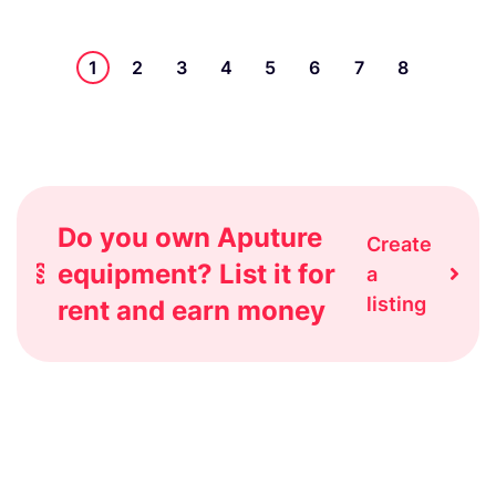
1
2
3
4
5
6
7
8
Do you own Aputure
Create
equipment? List it for
a
listing
rent and earn money