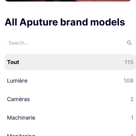
All Aputure brand models
Tout
115
Lumière
108
Caméras
LED
77
2
Accessoires lumière
27
Machinerie
Accessoires caméra
2
1
Lumière évènementielle
3