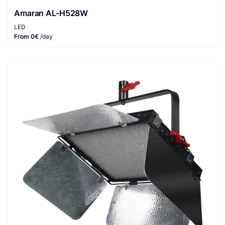
Amaran AL-H528W
LED
From 0€
/day