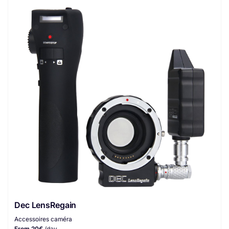
Dec LensRegain
Accessoires caméra
From 20€
/day