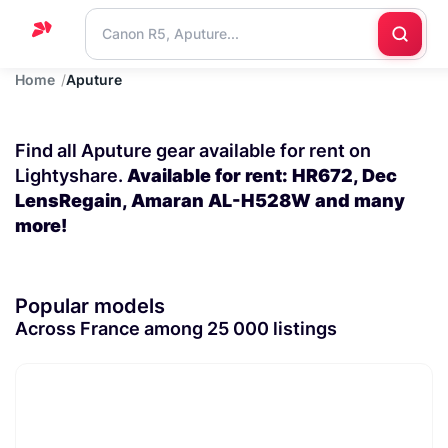
Home
Aputure
Home
Support
Find all Aputure gear available for rent on
Blog
Lightyshare.
Available for rent: HR672, Dec
LensRegain, Amaran AL-H528W and many
Contact
more!
us
Popular models
Across France among 25 000 listings