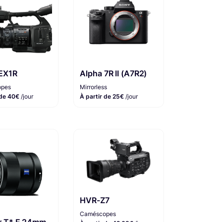
EX1R
Alpha 7R II (A7R2)
pes
Mirrorless
 de 40€
/jour
À partir de 25€
/jour
HVR-Z7
Caméscopes
r T* E 24mm