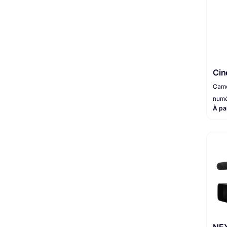
Timecode
1
Cin
Camé
numé
À pa
NE