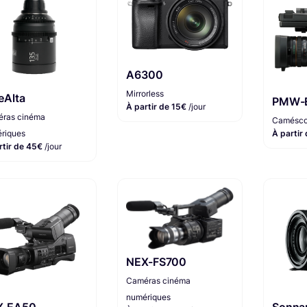
A6300
Mirrorless
eAlta
PMW-
À partir de 15€
/jour
ras cinéma
Camésco
À partir
riques
rtir de 45€
/jour
NEX-FS700
Caméras cinéma
numériques
X-EA50
Sonna