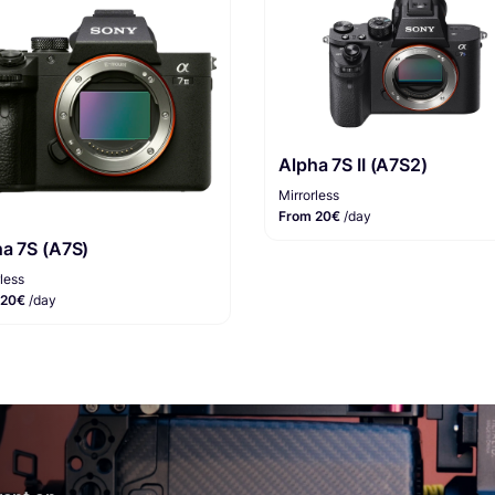
Alpha 7S II (A7S2)
Mirrorless
From 20€
/day
a 7S (A7S)
less
 20€
/day