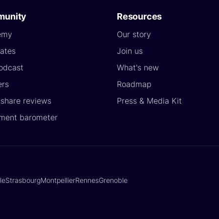
unity
Resources
emy
Our story
ates
Join us
odcast
What's new
ers
Roadmap
yshare reviews
Press & Media Kit
ment barometer
lle
Strasbourg
Montpellier
Rennes
Grenoble