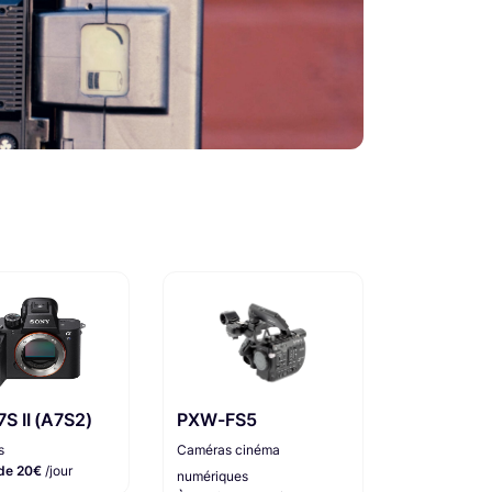
PXW-FS5
7S II (A7S2)
Caméras cinéma
s
 de 20€
/jour
numériques