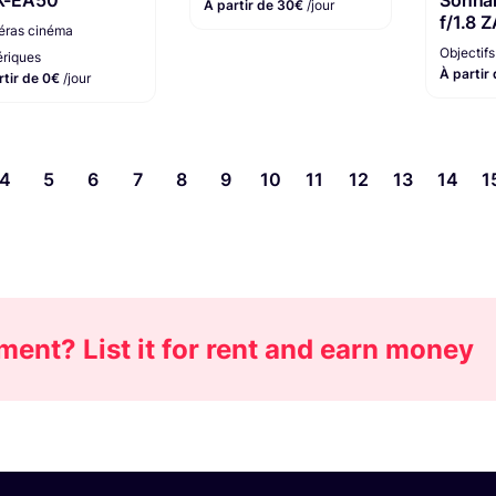
À partir de 30€
/jour
f/1.8 
ras cinéma
Objectifs
riques
À partir
rtir de 0€
/jour
4
5
6
7
8
9
10
11
12
13
14
1
ent? List it for rent and earn money