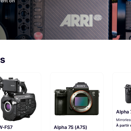
 rent on
ls
Alpha 
Mirrorles
À partir
W-FS7
Alpha 7S (A7S)