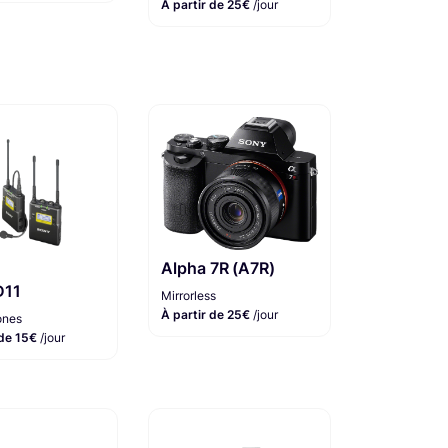
À partir de 25€
/jour
Alpha 7R (A7R)
D11
Mirrorless
À partir de 25€
/jour
ones
 de 15€
/jour