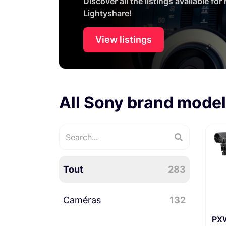
Discover all the listings available for
Lightyshare!
View listings
All Sony brand mode
Tout
283
Caméras
132
PX