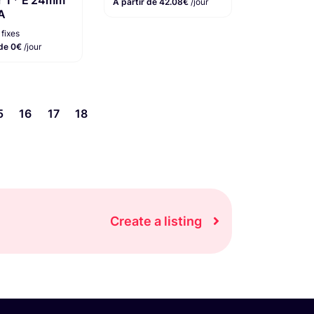
À partir de 42.08€
/jour
ZA
 fixes
 de 0€
/jour
5
16
17
18
Create a listing