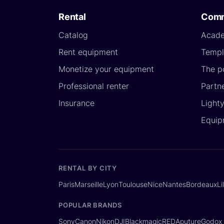
Rental
Comm
Catalog
Acad
Rent equipment
Templ
Monetize your equipment
The p
Professional renter
Partn
Insurance
Light
Equip
RENTAL BY CITY
Paris
Marseille
Lyon
Toulouse
Nice
Nantes
Bordeaux
Li
POPULAR BRANDS
Sony
Canon
Nikon
DJI
Blackmagic
RED
Aputure
Godox