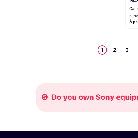
Camé
numé
À pa
1
2
3
Do you own Sony equipm