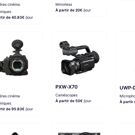
ras cinéma
Mirrorless
À partir de 20€
/jour
riques
rtir de 40.83€
/jour
PXW-X70
UWP-
Caméscopes
ras cinéma
Microph
À partir de 50€
/jour
À partir
riques
rtir de 95.83€
/jour