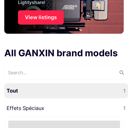
Lightyshare!
View listings
All GANXIN brand models
Tout
1
Effets Spéciaux
1
Divers effets spéciaux
1