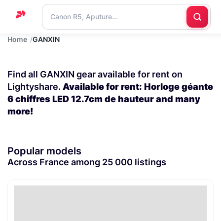
Home
GANXIN
Home
Support
Find all GANXIN gear available for rent on
Blog
Lightyshare.
Available for rent: Horloge géante
6 chiffres LED 12.7cm de hauteur and many
Contact
more!
us
Popular models
Across France among 25 000 listings