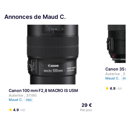
Annonces de Maud C.
Canon 35 m
Auterive , 311
Maud C.
PRO
4.9
(49)
Canon 100 mm F2,8 MACRO IS USM
Auterive , 31190
Maud C.
PRO
29 €
4.9
Par jour
(49)