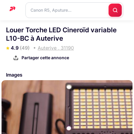
Accueil
Louer Torche LED Cineroïd variable
L10-BC à Auterive
Support
4.9
(49)
Auterive , 31190
Blog
Partager cette annonce
Nous
contacter
Images