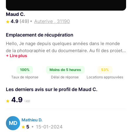
Maud C.
4.9
(49)
Auterive , 31190
Emplacement de récupération
Hello, Je nage depuis quelques années dans le monde
de la photographie et du documentaire. Au fil des projets
je me suis constituée une jolie petite bijoute que je
propose de partager avec vous ! :)
100%
Moins de 5 heures
53%
Taux de réponse
Délai de réponse
Locations approuvées
Les derniers avis sur le profil de Maud C.
4.9
(49)
Mathieu D.
MD
5
15-01-2024