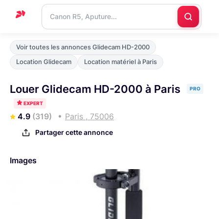
Accueil
Voir toutes les annonces Glidecam HD-2000
Support
Location Glidecam
Location matériel à Paris
Blog
Louer Glidecam HD-2000 à Paris
PRO
Nous
EXPERT
contacter
4.9
(319)
Paris , 75006
Partager cette annonce
Images