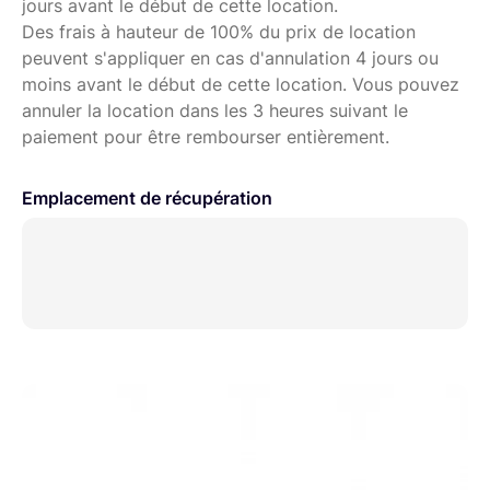
jours avant le début de cette location.
- plate forme inférieure avec réglage de l'équilibre
Des frais à hauteur de 100% du prix de location
dynamique et contrôle de l'inertie
peuvent s'appliquer en cas d'annulation 4 jours ou
- fixation des poids simple (position fixe)
moins avant le début de cette location. Vous pouvez
- poignée de portée en mousse
annuler la location dans les 3 heures suivant le
paiement pour être rembourser entièrement.
Emplacement de récupération