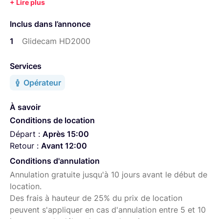
La série HD de Glidecam représente le haut de gamme
en matière de stabilisateur caméra.
Inclus dans l’annonce
Ce stabilisateur léger de dernière génération permet de
réaliser des mouvements d'une incroyable fluidité. Le
1
Glidecam HD2000
caméscope semble floter dans l'air, parfaitement
équilibré, il est totalement isolé des tremblements et des
Services
à-coups non solicités dus aux déplacements de
Opérateur
l'opérateur.
Qu'il s'agisse de monter/descendre des escaliers,
À savoir
parcourir un terrain accidenté, ou tout simplement lors
Conditions de location
de prise de vues classiques, en marchant ou tournant
Départ :
Après 15:00
lentement autour d'un sujet, le résultat est toujours
Retour :
Avant 12:00
magique !
Conditions d'annulation
- plate-forme caméra à réglage micrométrique
Annulation gratuite jusqu'à 10 jours avant le début de
- plateau à démontage rapide
location.
- cardan 3 axes propriétaire avec contrôle de la
Des frais à hauteur de 25% du prix de location
convergence
peuvent s'appliquer en cas d'annulation entre 5 et 10
- colonne centrale téléscopique sans outil