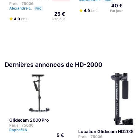
PRO
Paris , 75006
40 €
Alexandre L.
PRO
4.9
Par jour
(319)
25 €
4.9
Par jour
(319)
Dernières annonces de HD-2000
Glidecam 2000 Pro
Paris , 75006
Raphaël N.
Location Glidecam HD2000
5 €
Paris , 75006