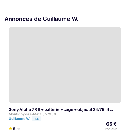
Annonces de Guillaume W.
Sony Alpha 7RIII + batterie + cage + objectif 24/79 f4
Montigny-lès-Metz , 57950
Guillaume W.
PRO
65 €
5
Par jour
(1)