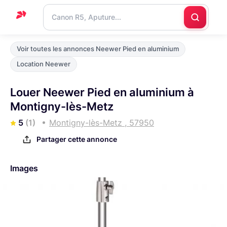
Accueil
Voir toutes les annonces Neewer Pied en aluminium
Support
Location Neewer
Blog
Louer Neewer Pied en aluminium à
Nous
Montigny-lès-Metz
contacter
5
(1)
Montigny-lès-Metz , 57950
Partager cette annonce
Images