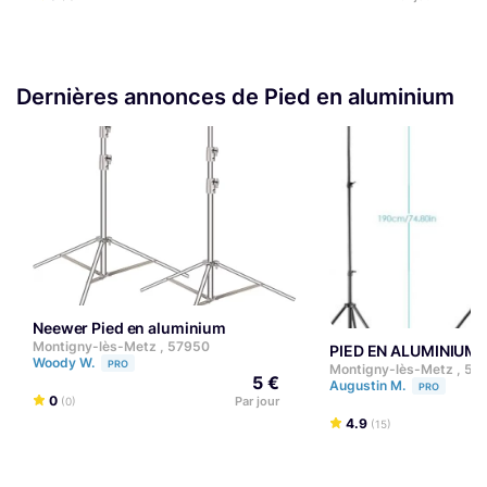
Dernières annonces de Pied en aluminium
Neewer Pied en aluminium
Montigny-lès-Metz , 57950
PIED EN ALUMINIUM
Woody W.
PRO
Montigny-lès-Metz , 57
5 €
Augustin M.
PRO
0
Par jour
(0)
4.9
(15)