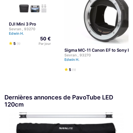
DJI Mini 3 Pro
Sevran , 93270
Edwin H.
50 €
5
Par jour
(1)
Sigma MC-11 Canon EF to Sony E
Sevran , 93270
Edwin H.
5
(1)
Dernières annonces de PavoTube LED
120cm