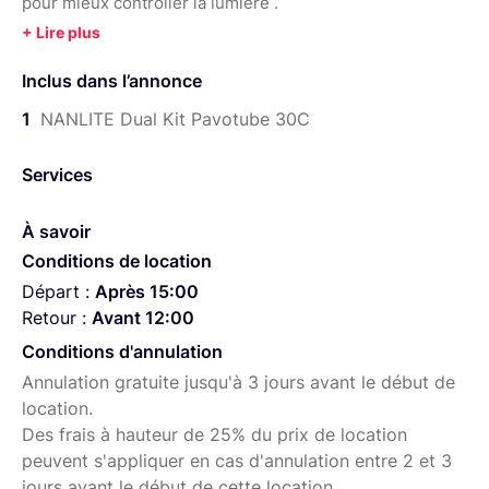
pour mieux controller la lumière .
tube LED de 120cm tout-en-un RGB + W
Batterie Li-Ion rechargeable intégrée
Inclus dans l’annonce
2,2 heures d’autonomie à pleine puissance
1
NANLITE Dual Kit Pavotube 30C
Contrôle sans fil 2,4 GHz
Services
Peut connecter plusieurs tubes ensemble
Effets spéciaux préprogrammés
À savoir
Conditions de location
Départ :
Après 15:00
Retour :
Avant 12:00
Conditions d'annulation
Annulation gratuite jusqu'à 3 jours avant le début de
location.
Des frais à hauteur de 25% du prix de location
peuvent s'appliquer en cas d'annulation entre 2 et 3
jours avant le début de cette location.