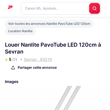
Accueil
Voir toutes les annonces Nanlite PavoTube LED 120cm
Support
Location Nanlite
Blog
Louer Nanlite PavoTube LED 120cm à
Nous
Sevran
contacter
5
(1)
Sevran , 93270
Partager cette annonce
Images