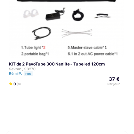
KIT de 2 PavoTube 30C Nanlite - Tube led 120cm
Sevran , 93270
Rémi P.
PRO
37 €
0
Par jour
(0)