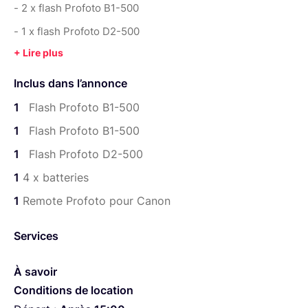
- 2 x flash Profoto B1-500
- 1 x flash Profoto D2-500
- 4 batteries
- Remote Profoto pour Canon
Inclus dans l’annonce
Possibilité de ne louer qu'un flash ou deux au lieu des
1
Flash Profoto B1-500
trois.
1
Flash Profoto B1-500
Autre matériel disponible :
1
Flash Profoto D2-500
CAMERA
1
4 x batteries
Boitier 5D Mark IV
1
Remote Profoto pour Canon
Objectif Canon 16-35mm 2.8 USM L II
Objectif Canon 24-70mm 2.8 USM L II
Services
Objectif Canon 100mm 2.8 USM L Macro
À savoir
Filtre polarisant 82 mm
Conditions de location
Objectif Nikon NIKKOR 24mm 2 + bague Nikon – EOS