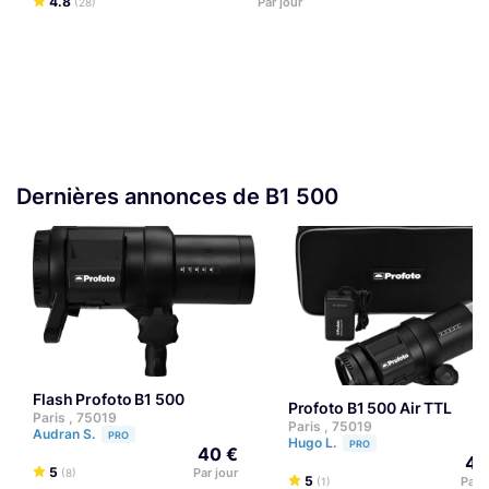
4.8
Par jour
(28)
Dernières annonces de B1 500
Flash Profoto B1 500
Profoto B1 500 Air TTL
Paris , 75019
Paris , 75019
Audran S.
PRO
Hugo L.
PRO
40 €
40
5
Par jour
(8)
5
Par j
(1)