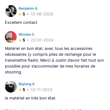
1 x Softbox RFi 2x3’
Benjamin A.
1 x Softbox Rfi 3’ Octa
5
12-06-2026
1 x Cubelite by Lastolite
Excellent contact
1 fond réversible vert/bleu chromakey Lastolite 3.5x7
Nicolas C.
2 x réflecteurs lumière pliable Hensel/Lastolite
5
23-01-2024
Pieds / grip
Matériel en bon état, avec tous les accessoires
nécessaires (y compris piles de rechange pour le
3 x Manfrotto 1004BAC
transmettre flash). Merci à Justin d’avoir fait tout son
2 x Manfrotto 1052BAC
possible pour s’accommoder de mes horaires de
Sac transport pieds Manfrotto LW-99-PL
shooting.
1 x Bras magique Manfrotto 244N
Biqiong S.
1 x Support de fond Manfrotto 272B
5
10-11-2023
SON
le matériel en très bon état.
1 x Enregistreur 6 pistes AETA 4minx avec sac Porta