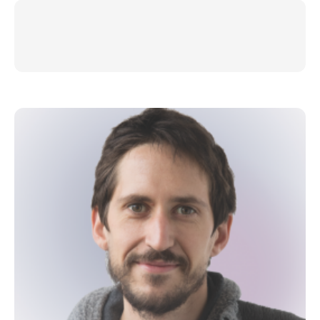
6 batteries LP E6
Double chargeur
Déclencheur radio
Cellule à main Sekonic
Chartes = Color Checker, Spider Cube, Charte de gris
Cartes flash = 1 x 8, 1 x 16, 1 x 32 Go
Cartes SD = 2 x 32, 1 x 64 Go
Sac Lowe Pro ProTactic 450 AW (sac à dos cabine)
Valise Lowe Pro ProRoller X 200
Écran externe Small HD DP4
Micro Canon Rode
Trépied vidéo FSB4 Sachler
Trépied photo Manfrotto 290