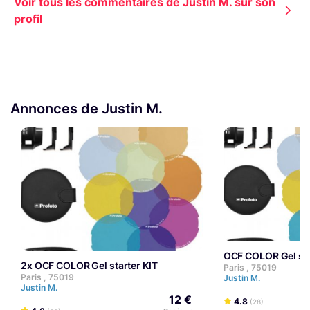
Voir tous les commentaires de Justin M. sur son
Brace et deux batteries
profil
1 x Enregistreur Zoom H4n
1 x Micro Rode Ntg3 avec bonnette anti-vent
Micros HF
2 x SANKEN COS-11D
Annonces de Justin M.
1 x Sennheiser MKE 40 EW
1 x Émetteur/récepteur Sennheiser EW100 G3
1 x Émetteur/récepteur Sennheiser EW100 G2
OCF COLOR Gel sta
2x OCF COLOR Gel starter KIT
Paris , 75019
Paris , 75019
Justin M.
Justin M.
12 €
4.8
(28)