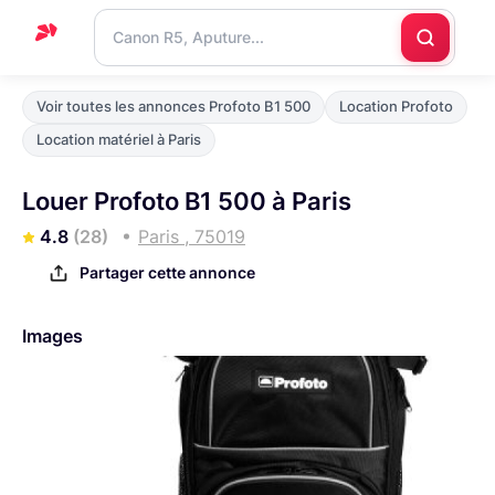
Accueil
Voir toutes les annonces Profoto B1 500
Location Profoto
Support
Location matériel à Paris
Blog
Louer Profoto B1 500 à Paris
Nous
4.8
(28)
Paris , 75019
contacter
Partager cette annonce
Images