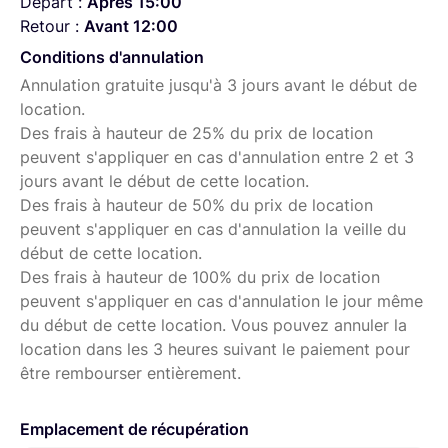
Départ :
Après 15:00
Retour :
Avant 12:00
Objectif Nikon NIKKOR 28mm 2.8 + bague Nikon – EOS
Conditions d'annulation
Objectif Nikon NIKKOR 35mm 1.4 + bague Nikon – EOS
Annulation gratuite jusqu'à 3 jours avant le début de
Objectif Nikon NIKKOR 50mm 1.2 + bague Nikon – EOS
location.
Objectif Nikon NIKKOR 85mm 1.8 + bague Nikon – EOS
Des frais à hauteur de 25% du prix de location
peuvent s'appliquer en cas d'annulation entre 2 et 3
Objectif Nikon Micro-NIKKOR 105mm 2.8 + bague Nikon –
jours avant le début de cette location.
EOS
Des frais à hauteur de 50% du prix de location
Zoom Contax Zeiss Vario-Sonnar 28-85mm 3.3-4.0 +
peuvent s'appliquer en cas d'annulation la veille du
bague Contax – EOS
début de cette location.
Des frais à hauteur de 100% du prix de location
Zoom Contax Zeiss Vario-Sonnar 80-200mm 4.0 + bague
peuvent s'appliquer en cas d'annulation le jour même
Contax – EOS
du début de cette location. Vous pouvez annuler la
Bagues doubleur de focale Junelio 13mm + 21mm +
location dans les 3 heures suivant le paiement pour
31mm
être rembourser entièrement.
GoPro Iro 4 Black avec tous ses accessoires
Emplacement de récupération
ACCESSOIRES CAMERA