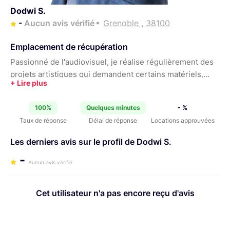
Dodwi S.
-
Aucun avis vérifié
Grenoble , 38100
Emplacement de récupération
Passionné de l'audiovisuel, je réalise régulièrement des
projets artistiques qui demandent certains matériels,
bien souvent couteux. J'ai commencé par louer à des
professionnels. Aujourd'hui, j'ai pu me financer quelques
100%
Quelques minutes
- %
matériels de tournage et shooting photo. Je les loue a
Taux de réponse
Délai de réponse
Locations approuvées
des prix plus abordables pour aider ceux qui se lancent
ou qui ont besoin de matériels spécifiques
Les derniers avis sur le profil de Dodwi S.
ponctuellement. Ce qui m'aide à mon tour pour financer
-
d'autres matériels et projets.
Aucun avis vérifié
Cet utilisateur n'a pas encore reçu d'avis