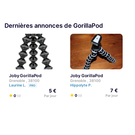
Dernières annonces de GorillaPod
Joby GorillaPod
Joby GorillaPod
Grenoble , 38100
Grenoble , 38100
G
Laurine L.
Hippolyte P.
T
PRO
7 €
5 €
0
0
Par jour
Par jour
(0)
(0)