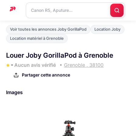
Accueil
Voir toutes les annonces Joby GorillaPod
Location Joby
Support
Location matériel à Grenoble
Blog
Louer Joby GorillaPod à Grenoble
Nous
-
Aucun avis vérifié
Grenoble , 38100
contacter
Partager cette annonce
Images