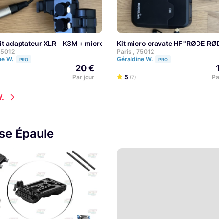
 Haze 1DX
Kit adaptateur XLR - K3M + micro
Kit micro cravate HF "RØDE R
 75012
Paris , 75012
ne W.
Géraldine W.
PRO
PRO
20 €
Par jour
5
Pa
(7)
W.
se Épaule