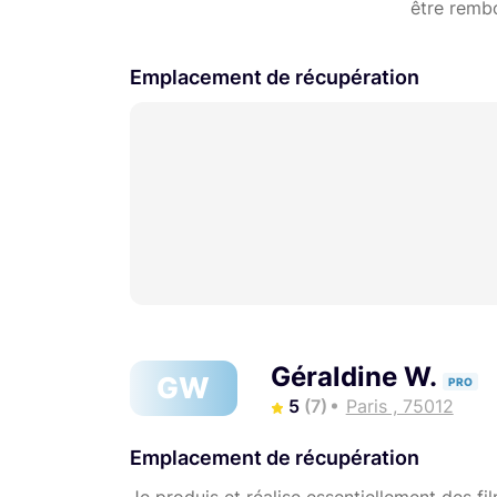
être remb
Emplacement de récupération
Géraldine W.
GW
PRO
5
(7)
Paris , 75012
Emplacement de récupération
Je produis et réalise essentiellement des fi