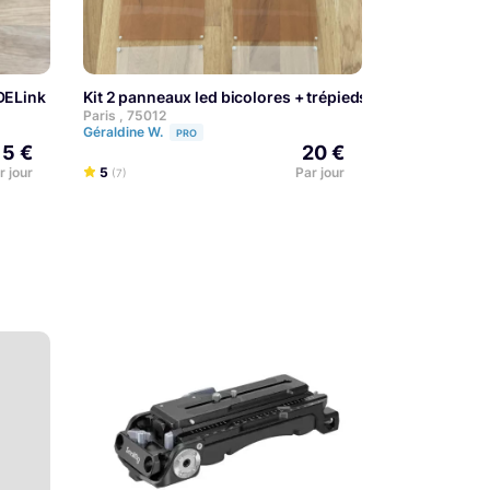
ØDELink Filmmaker"
Kit 2 panneaux led bicolores + trépieds
Paris , 75012
Géraldine W.
PRO
15 €
20 €
r jour
5
Par jour
(7)