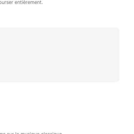
ourser entièrement.
lms sur la musique classique