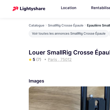
Location
Rentabilis
Catalogue
SmallRig Crosse Épaule
Epaulière Small
Voir toutes les annonces SmallRig Crosse Épaule
Louer SmallRig Crosse Épaul
5
(7)
Paris , 75012
Images