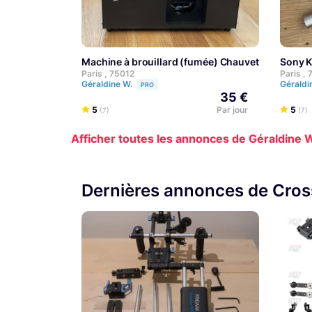
Machine à brouillard (fumée) Chauvet Hurricane
Sony 
Paris , 75012
Paris ,
Géraldine W.
Géraldi
PRO
35 €
5
Par jour
5
(7)
(7)
Afficher toutes les annonces de Géraldine 
Dernières annonces de Cros