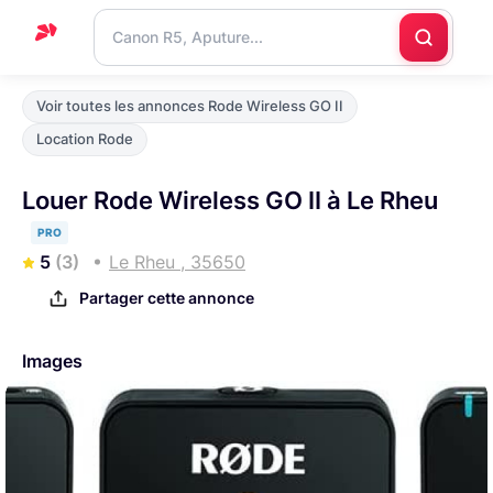
Accueil
Voir toutes les annonces Rode Wireless GO II
Support
Location Rode
Blog
Louer Rode Wireless GO II à Le Rheu
Nous
PRO
contacter
5
(3)
Le Rheu , 35650
Partager cette annonce
Images