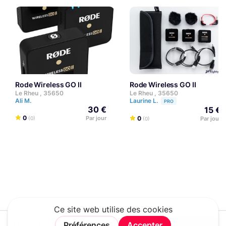
Rode Wireless GO II
Rode Wireless GO II
Le Rheu , 35650
Le Rheu , 35650
Ali M.
Laurine L.
PRO
30 €
15 €
0
Par jour
0
(0)
Par jour
(0)
10,00 €