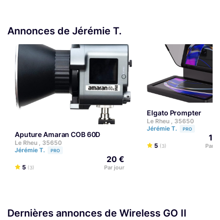
Annonces de Jérémie T.
Elgato Prompter
Le Rheu , 35650
Jérémie T.
PRO
Aputure Amaran COB 60D
10
Le Rheu , 35650
5
Par j
(3)
Jérémie T.
PRO
20 €
5
Par jour
(3)
Dernières annonces de Wireless GO II