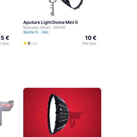
Aputure Light Dome Mini II
Maisons-Alfort , 94700
Sacha S.
PRO
15 €
10 €
r jour
5
Par jour
(28)