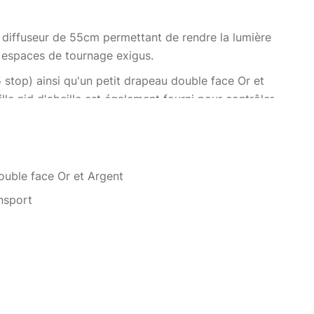
t diffuseur de 55cm permettant de rendre la lumière
 espaces de tournage exigus.
,5 stop) ainsi qu'un petit drapeau double face Or et
le nid d'abeille est également fourni pour contrôler
 avec tous les projecteurs Aputure des séries COB LS
ystème Bowen.
ouble face Or et Argent
nsport