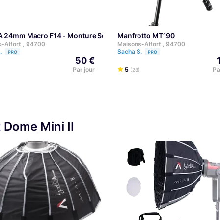
A 24mm Macro F14 - Monture Sony FE
Manfrotto MT190
-Alfort , 94700
Maisons-Alfort , 94700
S.
Sacha S.
PRO
PRO
50 €
Par jour
5
Pa
(28)
 Dome Mini II