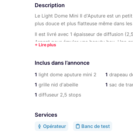
Description
Le Light Dome Mini II d'Aputure est un peti
plus douce et plus flatteuse même dans les
Il est livré avec 1 épaisseur de diffusion (2
Argent pour émuler une beauty box. Une gril
précisément la diffusion. Il est compatible
120 et 300, ainsi que ceux équipés d'un s
Inclus dans l’annonce
1
light dome aputure mini 2
1
drapeau d
1
grille nid d'abeille
1
sac de tra
1
diffuseur 2,5 stops
Services
Opérateur
Banc de test