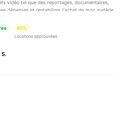
ets vidéo tel que des reportages, documentaires,
mes dépenses et rentabiliser l'achat de mon matériel
ire un tour pour découvrir ce que je propose ! À très
res
65%
Locations approuvées
 S.