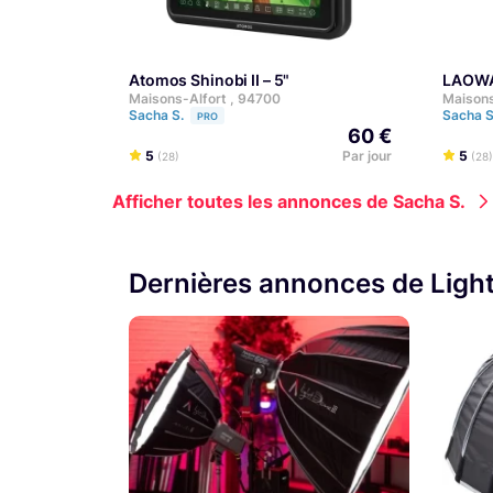
Atomos Shinobi II – 5"
LAOW
Maisons-Alfort , 94700
Maisons
Sacha S.
Sacha 
PRO
60 €
5
Par jour
5
(28)
(28)
Afficher toutes les annonces de Sacha S.
Dernières annonces de Light