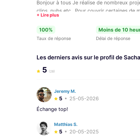
Bonjour à tous Je réalise de nombreux proj
clips, pubs etc.. Pour couvrir certaines de 
je le loue ici même. N'hésitez pas à aller fa
vite
100%
Moins de 10 heu
Taux de réponse
Délai de réponse
Les derniers avis sur le profil de Sacha
5
(28)
Jeremy M.
5
25-05-2026
Échange top!
Matthias S.
5
20-05-2025