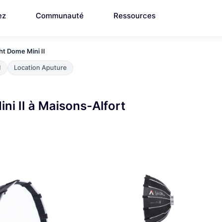
ez
Communauté
Ressources
ht Dome Mini II
I
Location Aputure
ni II à Maisons-Alfort