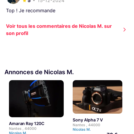
5
15-12-2024
Top ! Je recommande
Voir tous les commentaires de Nicolas M. sur
son profil
Annonces de Nicolas M.
Sony Alpha 7 V
Amaran Ray 120C
N
Nantes , 44000
Nantes , 44000
N
Nicolas M.
Nicolas M.