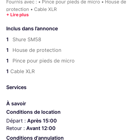
Fournis avec : • Pince pour pieds de micro • House de
protection • Cable XLR
Spécifications techniques : • Micro Dynamique •
Directivité Cardioïde • Filtre anti-pop intégré • Réponse
Inclus dans l’annonce
en fréquence: 50 - 15.000 Hz
1
Shure SM58
N'hésitez pas à me joindre pour tout conseil sur son
1
House de protection
utilisation.
1
Pince pour pieds de micro
Je peux aussi louer un kit complet pour organiser des
scènes.
1
Cable XLR
Services
À savoir
Conditions de location
Départ :
Après 15:00
Retour :
Avant 12:00
Conditions d'annulation