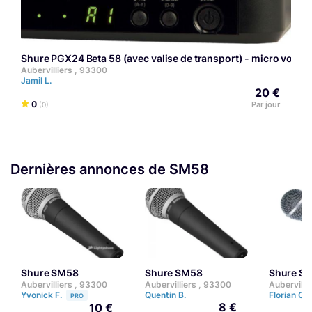
Shure PGX24 Beta 58 (avec valise de transport) - micro voix HF
Aubervilliers , 93300
Jamil L.
20 €
0
Par jour
(0)
Dernières annonces de SM58
Shure SM58
Shure SM58
Shure S
Aubervilliers , 93300
Aubervilliers , 93300
Aubervilli
Yvonick F.
Quentin B.
Florian C.
PRO
8 €
10 €