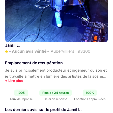
Jamil L.
-
Aucun avis vérifié
Aubervilliers , 93300
Emplacement de récupération
Je suis principalement producteur et ingénieur du son et
je travaille à mettre en lumière des artistes de la scènes
indépendante française. J'ai pu participer à la réalisation
de clip à gros budget (TF1, Black M...) et de court métrage
100%
Plus de 24 heures
100%
en tant que directeur de prod, ingénieur du son et
Taux de réponse
Délai de réponse
Locations approuvées
régisseur. Je suis actuellement régisseur général au 211.
Les derniers avis sur le profil de Jamil L.