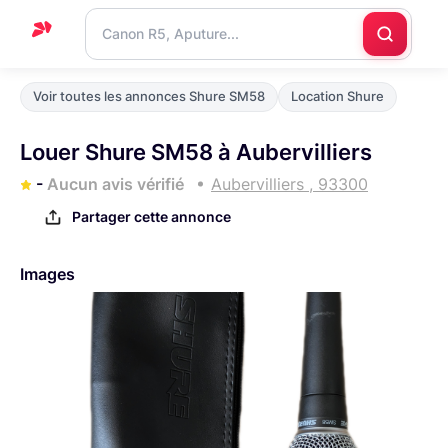
Accueil
Voir toutes les annonces Shure SM58
Location Shure
Support
Louer Shure SM58 à Aubervilliers
Blog
-
Aucun avis vérifié
Aubervilliers , 93300
Nous
Partager cette annonce
contacter
Images