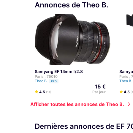
Annonces de Theo B.
Samyang EF 14mm f/2.8
Samya
Paris , 75010
Paris ,
Theo B.
Theo B.
PRO
15 €
4.5
Par jour
4.5
(11)
(
Afficher toutes les annonces de Theo B.
Dernières annonces de EF 7