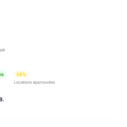
que
es
38%
Locations approuvées
B.