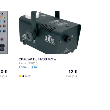
Chauvet DJ H700 471w
Paris , 75010
Theo B.
PRO
0 €
12 €
r jour
4.5
Par jour
(11)