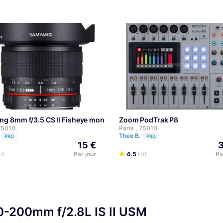
ng 8mm f/3.5 CS II Fisheye monture Canon
Zoom PodTrak P8
 75010
Paris , 75010
Theo B.
PRO
PRO
15 €
3
Par jour
4.5
Pa
11)
(11)
0-200mm f/2.8L IS II USM