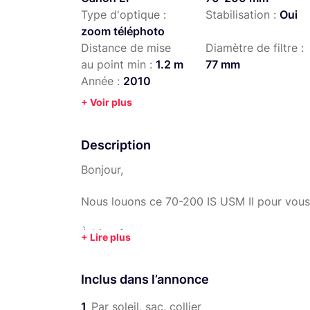
Type d'optique :
Stabilisation :
Oui
zoom téléphoto
Distance de mise
Diamètre de filtre :
au point min :
1.2 m
77 mm
Année :
2010
+ Voir plus
Description
Bonjour,
Nous louons ce 70-200 IS USM II pour vous
À bientôt,
Théo
Inclus dans l’annonce
1
Par soleil, sac, collier