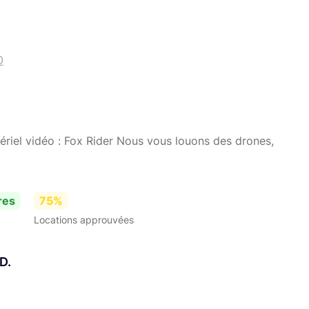
0
ériel vidéo : Fox Rider Nous vous louons des drones,
res
75%
Locations approuvées
D.