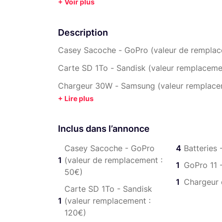
+ Voir plus
Description
Casey Sacoche - GoPro (valeur de remplac
Carte SD 1To - Sandisk (valeur remplaceme
Chargeur 30W - Samsung (valeur remplace
Batteries - GoPro (valeur de remplacement 
GoPro 11 - GoPro (valeur de remplacement 
Inclus dans l’annonce
Chargeur double - GoPro (valeur de rempl
Casey Sacoche - GoPro
4
Batteries
Protection écran - GoPro (valeur de rempla
1
(valeur de remplacement :
1
GoPro 11 
50€)
Attache - GoPro (valeur de remplacement :
1
Chargeur 
Carte SD 1To - Sandisk
Adaptateur microSD/USBC - Beikell (valeur
1
(valeur remplacement :
120€)