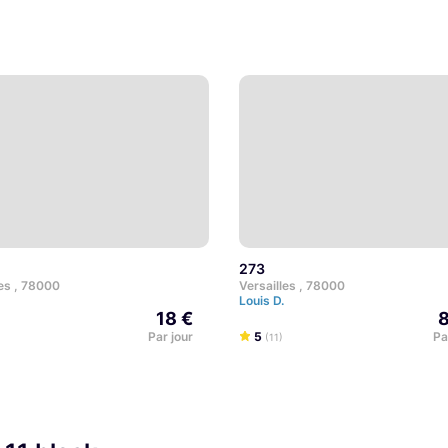
273
les , 78000
Versailles , 78000
.
Louis D.
18 €
8
Par jour
5
Pa
(11)