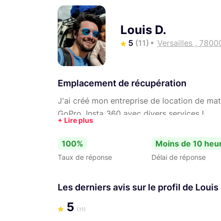
Louis D.
5
(11)
Versailles , 7800
Emplacement de récupération
J'ai créé mon entreprise de location de mat
GoPro, Insta 360 avec divers services !
100%
Moins de 10 heu
Taux de réponse
Délai de réponse
Les derniers avis sur le profil de Louis 
5
(11)