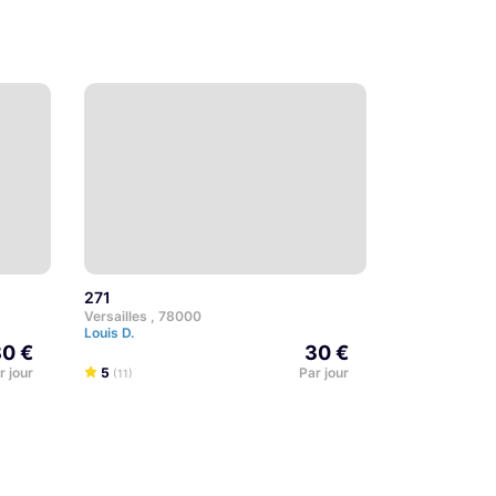
271
Versailles , 78000
Louis D.
0 €
30 €
r jour
5
Par jour
(11)