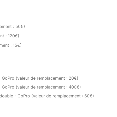
ement : 50€)
nt : 120€)
ment : 15€)
: 20€) x4
: 400€)
acement : 60€)
 - GoPro (valeur de remplacement : 20€)
cement : 15€)
- GoPro (valeur de remplacement : 400€)
 10€)
double - GoPro (valeur de remplacement : 60€)
 de remplacement : 10€)