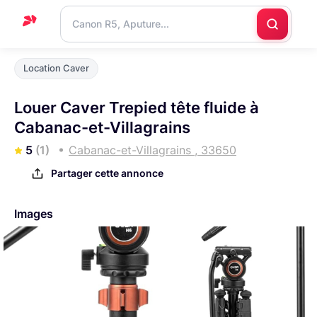
Accueil
Location Caver
Support
Louer Caver Trepied tête fluide à
Blog
Cabanac-et-Villagrains
Nous
5
(1)
Cabanac-et-Villagrains , 33650
contacter
Partager cette annonce
Images