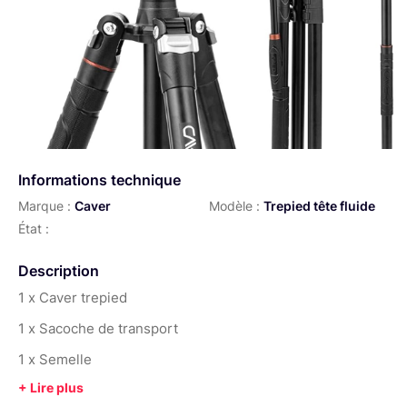
Informations technique
Marque :
Caver
Modèle :
Trepied tête fluide
État :
Description
1 x Caver trepied
1 x Sacoche de transport
1 x Semelle
1 x Vis pas kodak