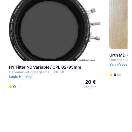
Urth MD -
Cabanac-et-V
Yann-Yves O
HY Filter ND Variable / CPL 82-95mm
Cabanac-et-Villagrains , 33650
0
(0)
Louis H.
PRO
20 €
0
Par jour
(0)