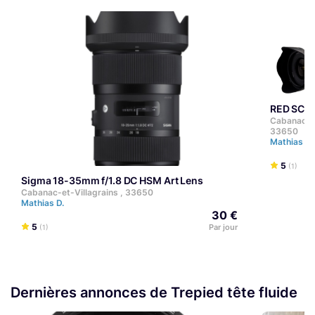
RED SCA
Cabanac-et
33650
Mathias D.
5
(1)
Sigma 18-35mm f/1.8 DC HSM Art Lens
Cabanac-et-Villagrains , 33650
Mathias D.
30 €
5
Par jour
(1)
Dernières annonces de Trepied tête fluide