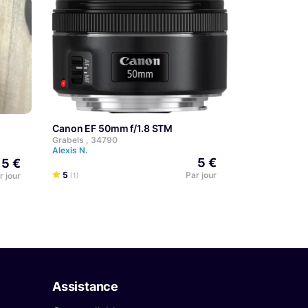
Canon EF 50mm f/1.8 STM
Grabels , 34790
Alexis N.
5 €
15 €
5
Par jour
r jour
(1)
Assistance