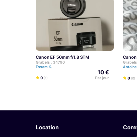
Canon EF 50mm f/1.8 STM
Canon
Grabels , 34790
Grabels
Essam K.
Antoine
10 €
0
Par jour
0
(1)
(0)
Location
Com