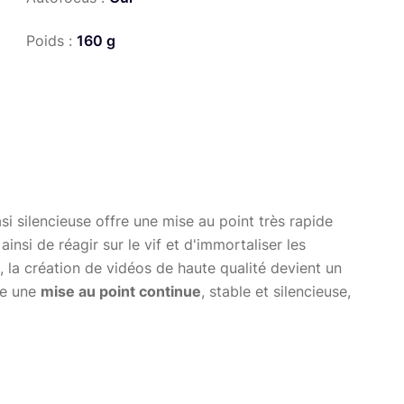
Poids :
160 g
 silencieuse offre une mise au point très rapide
insi de réagir sur le vif et d'immortaliser les
, la création de vidéos de haute qualité devient un
re une
mise au point continue
, stable et silencieuse,
 altéré par le bruit du moteur de mise au point.