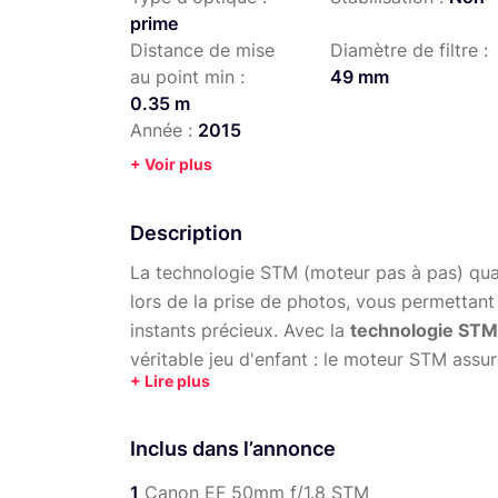
prime
Distance de mise
Diamètre de filtre :
au point min :
49 mm
0.35 m
Année :
2015
+ Voir plus
Description
La technologie STM (moteur pas à pas) quasi
lors de la prise de photos, vous permettant a
instants précieux. Avec la
technologie STM
véritable jeu d'enfant : le moteur STM assu
de sorte que le son de vos vidéos n'est pas
Canon EF 50mm f/1.8 STM
Inclus dans l’annonce
1
Canon EF 50mm f/1.8 STM