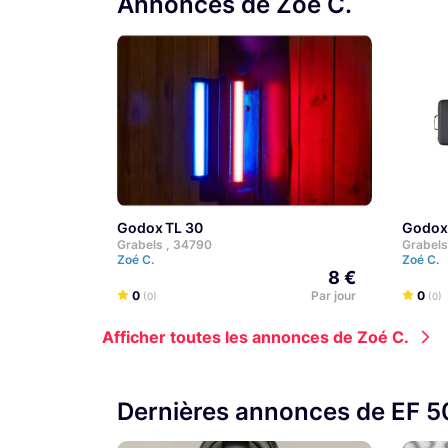
Annonces de Zoé C.
Godox TL 30
Godox
Grabels , 34790
Grabels
Zoé C.
Zoé C.
8 €
0
Par jour
0
(0)
(0)
Afficher toutes les annonces de Zoé C.
Dernières annonces de EF 