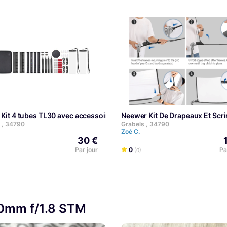
 Kit 4 tubes TL30 avec accessoires
Neewer Kit De Drapeaux Et Sc
 , 34790
Grabels , 34790
Zoé C.
30 €
Par jour
0
Pa
(0)
50mm f/1.8 STM