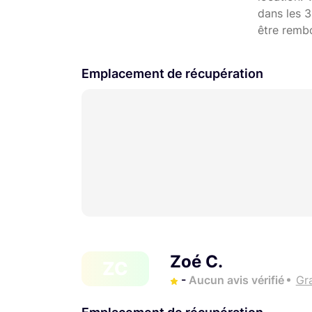
dans les 3
Tout en conservant la qualité d'image de s
être remb
d'un moteur de mise au point rapide et quas
pour un prix très abordable.
Emplacement de récupération
Zoé C.
ZC
-
Aucun avis vérifié
Gr