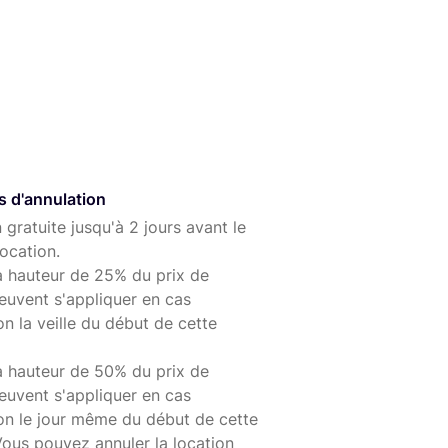
aits créatifs
et photos en basse lumière. Isolez le
une mise au point STM fluide quasi silencieuse en
 8 fois plus de lumière que l'objectif zoom standard
pouvez saisir l'atmosphère d'un environnement en
présentent un flou de bougé réduit et l'utilisation du
s d'annulation
e par faible éclairage.
 gratuite jusqu'à 2 jours avant le
ocation.
met de remplir le cadre avec votre sujet depuis une
à hauteur de 25% du prix de
al pour les portraits.
euvent s'appliquer en cas
main et à sa taille compacte, l'EF 50mm f/1.8 STM est
on la veille du début de cette
sation quotidienne et qui accompagnera partout votre
à hauteur de 50% du prix de
euvent s'appliquer en cas
ion le jour même du début de cette
ès populaire EF 50mm f/1.8 II, très apprécié pour
Vous pouvez annuler la location
elle de ses images.