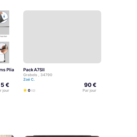
rims Pliables 60x90cm, Drapeaux 5 en 1
Pack A7SII
Grabels , 34790
Zoé C.
15 €
90 €
r jour
0
Par jour
(0)