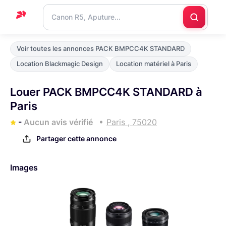
Accueil
Voir toutes les annonces PACK BMPCC4K STANDARD
Support
Location Blackmagic Design
Location matériel à Paris
Blog
Louer PACK BMPCC4K STANDARD à
Nous
Paris
contacter
-
Aucun avis vérifié
Paris , 75020
Partager cette annonce
Images