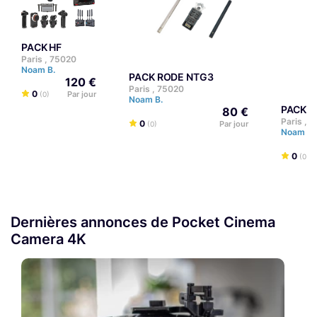
PACK HF
Paris , 75020
Noam B.
PACK RODE NTG3
120 €
Paris , 75020
0
Par jour
(0)
Noam B.
PACK 
80 €
Paris , 
0
Par jour
(0)
Noam B.
0
(0)
Dernières annonces de Pocket Cinema
Camera 4K