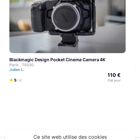
Blackmagic Design Pocket Cinema Camera 4K
Paris , 75020
Pa
Julien L.
Hu
110 €
5
Par jour
(4)