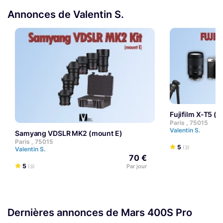
Annonces de Valentin S.
Fujifilm X-T5 (k
Paris , 75015
Valentin S.
Samyang VDSLR MK2 (mount E)
Paris , 75015
5
(3)
Valentin S.
70 €
5
Par jour
(3)
Dernières annonces de Mars 400S Pro