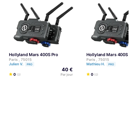
Hollyland Mars 400S Pro
Hollyland Mars 400S P
Paris , 75015
Paris , 75015
Julien V.
Mathieu H.
PRO
PRO
40 €
0
0
Par jour
(0)
(0)