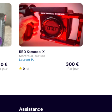
RED Komodo-X
Montreuil , 93100
Laurent P.
300 €
0 €
0
Par jour
r jour
(0)
Assistance