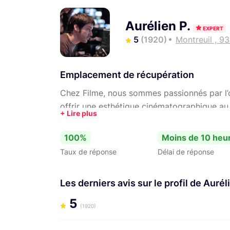
Aurélien P.
EXPERT
5
(1920)
Montreuil , 9
Emplacement de récupération
Chez Filme, nous sommes passionnés par l’
offrir une esthétique cinématographique au 
également la captation d'événements en mul
Comme le témoigne les avis reçus, les confi
100%
Moins de 10 heu
parfaitement éprouvées et optimisées. A bi
Taux de réponse
Délai de réponse
Les derniers avis sur le profil de Aurél
5
(1920)