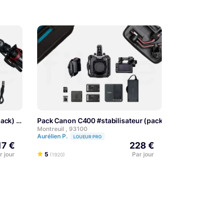
pack)
Pack Canon C400 #stabilisateur (pack, Ronin RS 4 Pro)
EXPERT
Montreuil , 93100
Aurélien P.
LOUEUR PRO
17 €
228 €
r jour
5
Par jour
(1920)