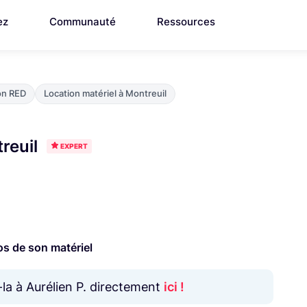
ez
Communauté
Ressources
on RED
Location matériel à Montreuil
reuil
EXPERT
os de son matériel
-la à Aurélien P. directement
ici !