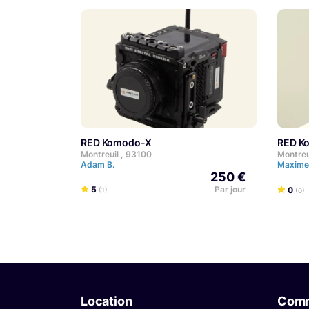
RED Komodo-X
RED 
Montreuil , 93100
Montreu
Adam B.
Maxime
250 €
5
Par jour
0
(1)
(0)
Location
Com