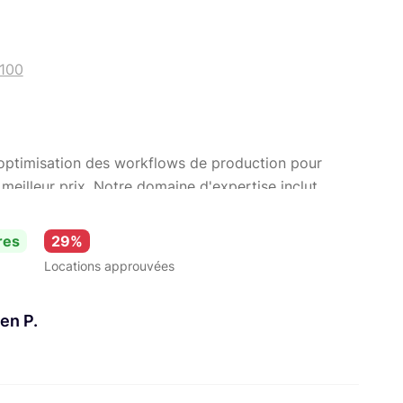
3100
optimisation des workflows de production pour
meilleur prix. Notre domaine d'expertise inclut
ti-caméras et leurs retransmissions en livestream.
gurations louées sont celles que nous utilisons donc
res
29%
entôt!
Locations approuvées
ien P.