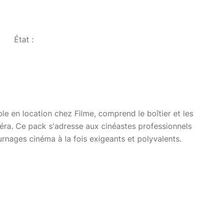
État :
e en location chez Filme, comprend le boîtier et les
méra. Ce pack s'adresse aux cinéastes professionnels
urnages cinéma à la fois exigeants et polyvalents.
cks caméras et accessoires sont consultables dans