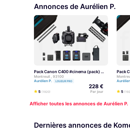
Annonces de Aurélien P.
Pack Canon C400 #cinema (pack)
Pack 
EXPERT
Montreuil , 93100
Montreu
Aurélien P.
Aurélie
LOUEUR PRO
228 €
5
Par jour
5
(1920)
(19
Afficher toutes les annonces de Aurélien P.
Dernières annonces de Ko