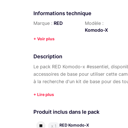
Informations technique
Marque :
RED
Modèle :
Komodo-X
+ Voir plus
Description
Le pack RED Komodo-x #essentiel, disponibl
accessoires de base pour utiliser cette ca
à la recherche d'un kit de base pour des to
Besoin d'un accessoire spécifique?
Chez Filme, tous nos objectifs, filtres, pa
Produit inclus dans le pack
notre
boutique Lightyshare
.
RED Komodo-X
x 1