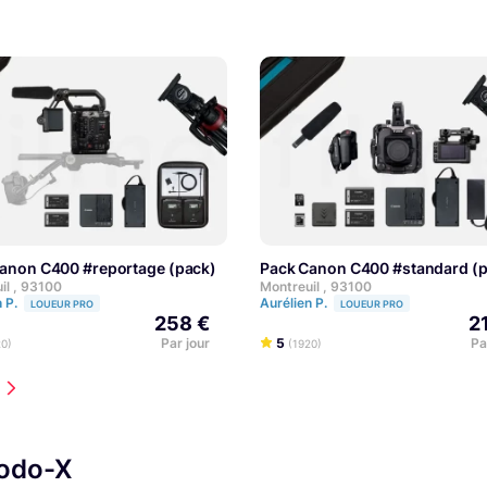
Canon C400 #reportage (pack)
Pack Canon C400 #standard (
EXPERT
il , 93100
Montreuil , 93100
n P.
Aurélien P.
LOUEUR PRO
LOUEUR PRO
258 €
2
Par jour
5
Pa
20)
(1920)
modo-X