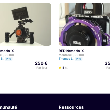
Komodo-X
RED Komodo-X
il , 93100
Montreuil , 93100
 B.
Thomas L.
PRO
PRO
250 €
35
Par jour
5
Pa
(4)
munauté
Ressources