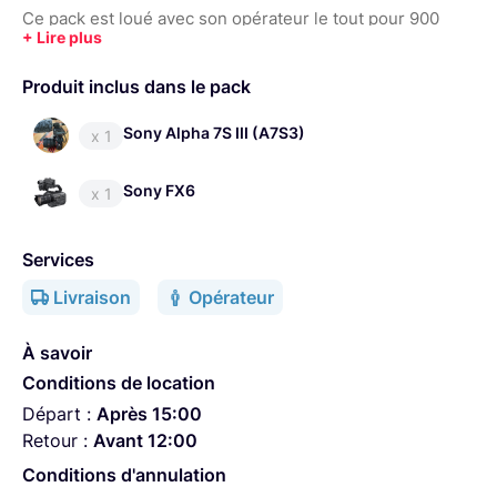
Ce pack est loué avec son opérateur le tout pour 900
Euros, ou en sa présence.
Un drone DJI Mavic 3 pro est en location aussi avec son
Produit inclus dans le pack
opérateur pour 250 HT
Sony Alpha 7S III (A7S3)
x 1
Sony FX6
x 1
Services
Livraison
Opérateur
À savoir
Conditions de location
Départ :
Après 15:00
Retour :
Avant 12:00
Conditions d'annulation