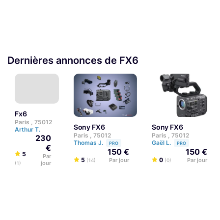
Dernières annonces de FX6
fx6
Paris , 75012
Sony FX6
Sony FX6
Arthur T.
Paris , 75012
Paris , 75012
230
Thomas J.
Gaël L.
PRO
PRO
€
150 €
150 €
5
Par
5
0
Par jour
Par jour
(14)
(0)
jour
(1)