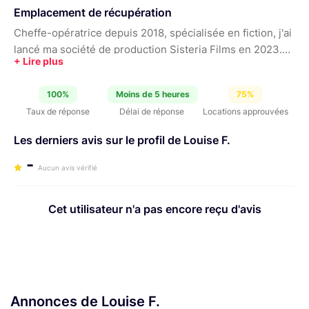
Emplacement de récupération
Cheffe-opératrice depuis 2018, spécialisée en fiction, j'ai
lancé ma société de production Sisteria Films en 2023.
Dotée de deux caméras ARRI (une Alexa Plus avec
capteur XR et une Alexa Mini), ainsi que de deux séries
100%
Moins de 5 heures
75%
d'optiques (Ultra Prime et Lomo anamorphiques), je peux
Taux de réponse
Délai de réponse
Locations approuvées
répondre à vos besoins techniques.
Les derniers avis sur le profil de Louise F.
-
Aucun avis vérifié
Cet utilisateur n'a pas encore reçu d'avis
Annonces de Louise F.