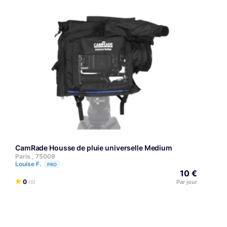
Pa
Lo
CamRade Housse de pluie universelle Medium
Paris , 75009
Louise F.
PRO
10 €
0
Par jour
(0)