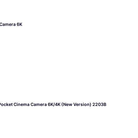
eries ou accessoires.
 Camera 6K
c Pocket Cinema Camera 6K/4K (New Version) 2203B