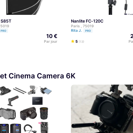
+ TREPIED
x S85T
Nanlite FC-120C
 75019
Paris , 75019
Rita J.
PRO
PRO
10 €
Par jour
5
Pa
(13)
ket Cinema Camera 6K