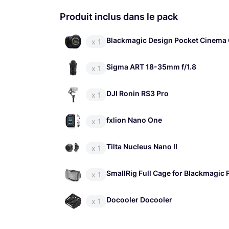
Batterie
Produit inclus dans le pack
Possibilité d’ajouter d’autres objectifs, batt
Blackmagic Design Pocket Cinema
x 1
Sigma ART 18-35mm f/1.8
x 1
DJI Ronin RS3 Pro
x 1
fxlion Nano One
x 1
Tilta Nucleus Nano II
x 1
SmallRig Full Cage for Blackmagi
x 1
Docooler Docooler
x 1