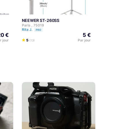
NEEWER ST-260SS
Paris , 75019
Rita J.
PRO
20 €
5 €
r jour
5
Par jour
(13)