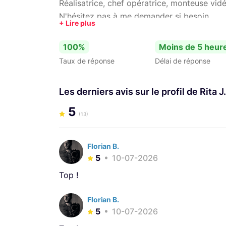
Réalisatrice, chef opératrice, monteuse vidé
N'hésitez pas à me demander si besoin.
100%
Moins de 5 heur
Taux de réponse
Délai de réponse
Les derniers avis sur le profil de Rita J.
5
(13)
Florian B.
5
10-07-2026
Top !
Florian B.
5
10-07-2026