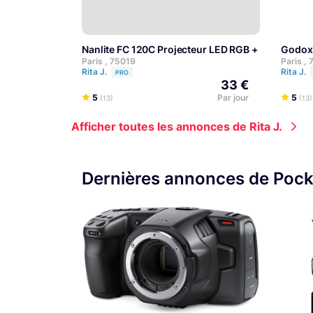
Nanlite FC 120C Projecteur LED RGB + SOFTBOX 
Godo
Paris , 75019
Paris ,
Rita J.
Rita J.
PRO
33 €
5
Par jour
5
(13)
(13)
Afficher toutes les annonces de Rita J.
Dernières annonces de Poc