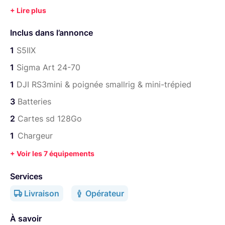
1 boitier S5IIX
1 Objectif Sigma Art 24-70mm F/2.8
Inclus dans l’annonce
1 dji rs3 & Poignée Smallrig & Mini trépied
1
S5IIX
3 batteries Panasonic & chargeur double
1
Sigma Art 24-70
2 cartes sd 128 Go 200Mb/s
1
DJI RS3mini & poignée smallrig & mini-trépied
1 sac à dos lowePro Tactical AW II
3
Batteries
2
Cartes sd 128Go
Consommable en Option
:
1
Chargeur
Gaffer Noir /Blanc :
https://www.lightyshare.com/annonce/show/34156
+ Voir les 7 équipements
Barnier :
Services
https://www.lightyshare.com/annonce/show/34157
Livraison
Opérateur
LetherMan (sans marque) :
https://www.lightyshare.com/annonce/show/34155
À savoir