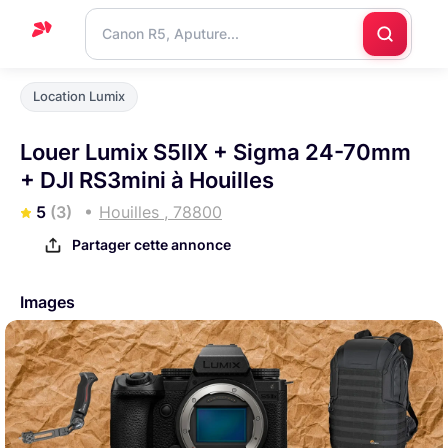
Accueil
Location Lumix
Support
Louer Lumix S5IIX + Sigma 24-70mm
Blog
+ DJI RS3mini à Houilles
Nous
5
(3)
Houilles , 78800
contacter
Partager cette annonce
Images