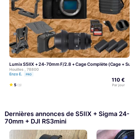
Lumix S5IIX + 24-70mm F/2.8 + Cage Complète (Cage + Suppo
Houilles , 78800
Enzo E.
PRO
110 €
5
Par jour
(3)
Dernières annonces de S5IIX + Sigma 24-
70mm + DJI RS3mini