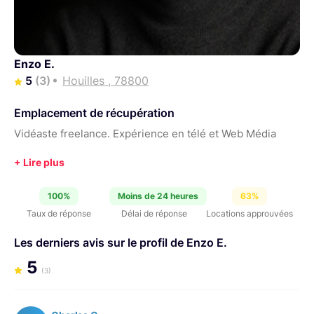
Enzo E.
5
(3)
Houilles , 78800
Emplacement de récupération
Vidéaste freelance. Expérience en télé et Web Média
100%
Moins de 24 heures
63%
Taux de réponse
Délai de réponse
Locations approuvées
Les derniers avis sur le profil de Enzo E.
5
(3)