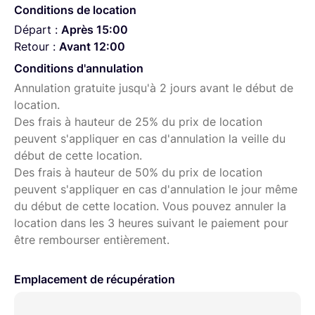
Accessoires en option
:
Conditions de location
Moniteur 2200nits FeelWorld LUT7 :
Départ :
Après 15:00
https://www.lightyshare.com/annonce/show/34189
Retour :
Avant 12:00
Micro HF DJI mic 2 :
Conditions d'annulation
https://www.lightyshare.com/annonce/show/34165
Annulation gratuite jusqu'à 2 jours avant le début de
location.
Micro Canon Seinheiser MKE600 :
Des frais à hauteur de 25% du prix de location
https://www.lightyshare.com/annonce/show/34168
peuvent s'appliquer en cas d'annulation la veille du
Drone DJI mini 2 :
début de cette location.
https://www.lightyshare.com/annonce/show/34188
Des frais à hauteur de 50% du prix de location
Zoom H6 :
peuvent s'appliquer en cas d'annulation le jour même
https://www.lightyshare.com/annonce/show/34169
du début de cette location. Vous pouvez annuler la
location dans les 3 heures suivant le paiement pour
Prompteur + Tablette :
être rembourser entièrement.
https://www.lightyshare.com/annonce/show/34162
Emplacement de récupération