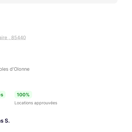
aire , 85440
bles d'Olonne
es
100%
Locations approuvées
as S.