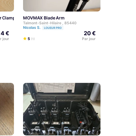
er Clamp 2732
MOVMAX Blade Arm
Talmont-Saint-Hilaire , 85440
Nicolas S.
LOUEUR PRO
4 €
20 €
r jour
5
Par jour
(1)