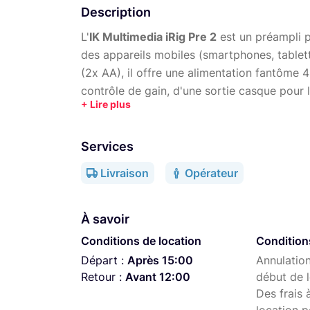
Description
L'
IK Multimedia iRig Pre 2
est un préampli 
des appareils mobiles (smartphones, tablet
(2x AA), il offre une alimentation fantôme 
contrôle de gain, d'une sortie casque pour l
via une sortie TRRS 3,5 mm. Idéal pour les 
permet d'obtenir un son de qualité professi
Services
Livraison
Opérateur
À savoir
Conditions de location
Condition
Départ :
Après 15:00
Annulation
Retour :
Avant 12:00
début de l
Des frais 