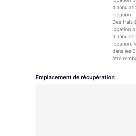
location p
d'annulati
location.
Des frais 
location p
d'annulat
location. 
dans les 3
être remb
Emplacement de récupération