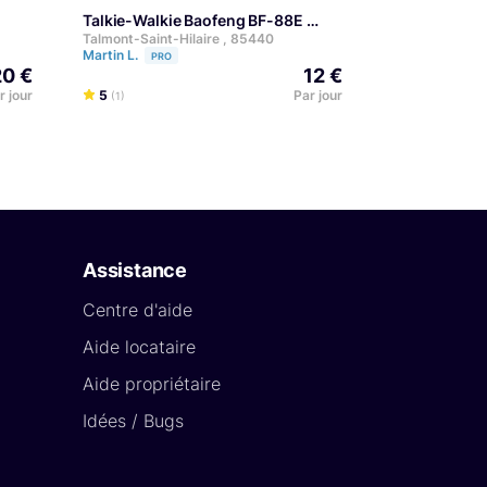
Talkie-Walkie Baofeng BF-88E
Talmont-Saint-Hilaire , 85440
Martin L.
PRO
20 €
12 €
r jour
5
Par jour
(1)
Assistance
Centre d'aide
Aide locataire
Aide propriétaire
Idées / Bugs