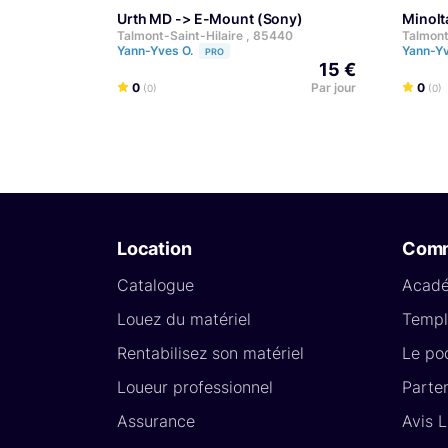
Urth MD -> E-Mount (Sony)
Mino
Talmont-Saint-Hilaire , 85440
Talmont
Yann-Yves O.
Yann-Y
PRO
15 €
0
Par jour
0
(0)
(0)
Location
Com
Catalogue
Acad
Louez du matériel
Templ
Rentabilisez son matériel
Le po
Loueur professionnel
Parte
Assurance
Avis 