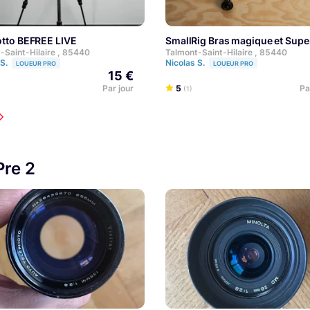
rotto BEFREE LIVE
SmallRig Bras magique et Sup
-Saint-Hilaire , 85440
Talmont-Saint-Hilaire , 85440
 S.
Nicolas S.
LOUEUR PRO
LOUEUR PRO
15 €
Par jour
5
Pa
(1)
Pre 2