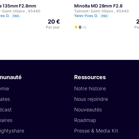
lta 135mm F2.8mm
Minolta MD 28mm F2.8
-Saint-Hilaire , 85440
Talmont-Saint-Hilaire , 85440
ves O.
Yann-Yves O.
PRO
PRO
20 €
Par jour
0
Pa
(0)
munauté
Ressources
émie
Notre histoire
ates
Nous rejoindre
dcast
Nouveautés
naires
Roadmap
Lightyshare
Presse & Media Kit