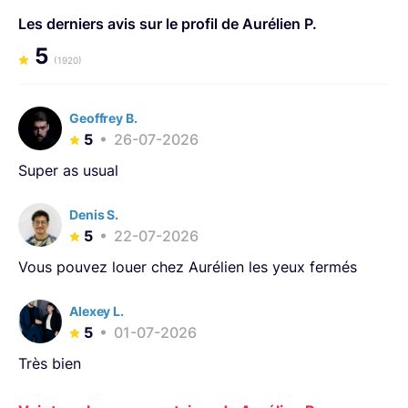
louées sont celles que nous utilisons donc parfaitement
Les derniers avis sur le profil de Aurélien P.
éprouvées et optimisées. A bientôt!
5
(1920)
Geoffrey B.
5
26-07-2026
Super as usual
Denis S.
5
22-07-2026
Vous pouvez louer chez Aurélien les yeux fermés
Alexey L.
5
01-07-2026
Très bien