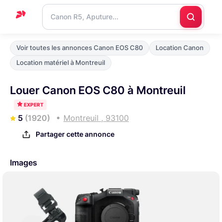
Accueil
Voir toutes les annonces Canon EOS C80
Location Canon
Support
Location matériel à Montreuil
Blog
Louer Canon EOS C80 à Montreuil
Nous
EXPERT
contacter
5
(1920)
Montreuil , 93100
Partager cette annonce
Images