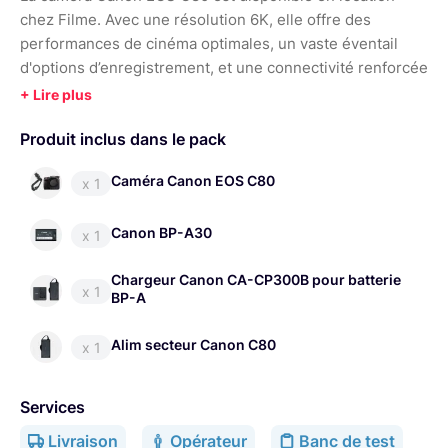
chez Filme. Avec une résolution 6K, elle offre des
performances de cinéma optimales, un vaste éventail
d'options d’enregistrement, et une connectivité renforcée
pour le streaming. Profitez d'un pack comprenant des
filtres ND intégrés et des ports SDI pour des
Produit inclus dans le pack
enregistrements de qualité professionnelle.
Caméra Canon EOS C80
x 1
Accessoires complémentaires :
Canon BP-A30
Canon RF 15-35mm F2.8L IS USM
,
Canon RF 24-70mm
x 1
F2.8L IS USM
,
Canon RF 24-105mm F4L IS USM
,
Canon
Chargeur Canon CA-CP300B pour batterie
RF 70-200mm F2.8L IS USM
,
Canon RF 24-105mm
x 1
BP-A
F2.8L IS USM Z
Alim secteur Canon C80
x 1
Packs apparentés :
Canon C80 – pack essentiel
,
Canon C80 – pack
Services
stabilisateur
,
Canon C80 – pack standard
,
Canon C80 –
Livraison
Opérateur
Banc de test