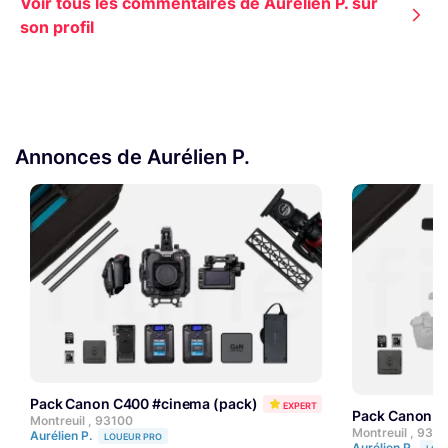
Voir tous les commentaires de Aurélien P. sur
son profil
Annonces de Aurélien P.
Pack Canon C400 #cinema (pack)
EXPERT
Pack Canon C
Montreuil , 93100
Montreuil , 931
Aurélien P.
LOUEUR PRO
Aurélien P.