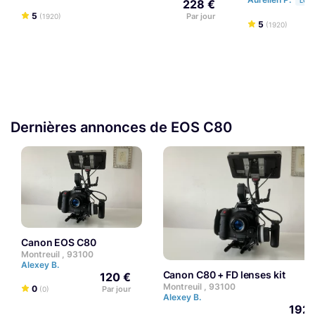
LOU
228 €
5
Par jour
(1920)
5
(1920)
Dernières annonces de EOS C80
Canon EOS C80
Montreuil , 93100
Alexey B.
Canon C80 + FD lenses kit
120 €
Montreuil , 93100
0
Par jour
(0)
Alexey B.
192 