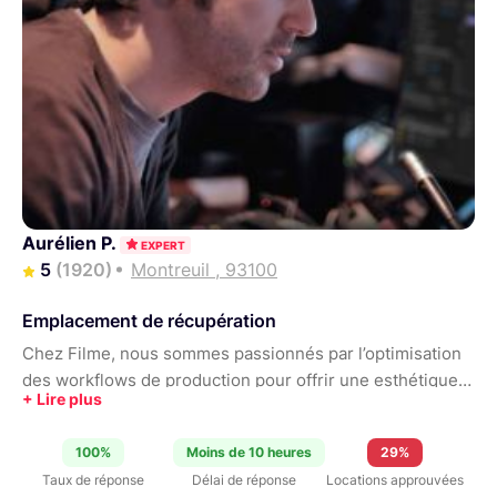
Aurélien P.
EXPERT
5
(1920)
Montreuil , 93100
Emplacement de récupération
Chez Filme, nous sommes passionnés par l’optimisation
des workflows de production pour offrir une esthétique
cinématographique au meilleur prix. Notre domaine
d'expertise inclut également la captation d'événements
100%
Moins de 10 heures
29%
en multi-caméras et leurs retransmissions en livestream.
Taux de réponse
Délai de réponse
Locations approuvées
Comme le témoigne les avis reçus, les configurations