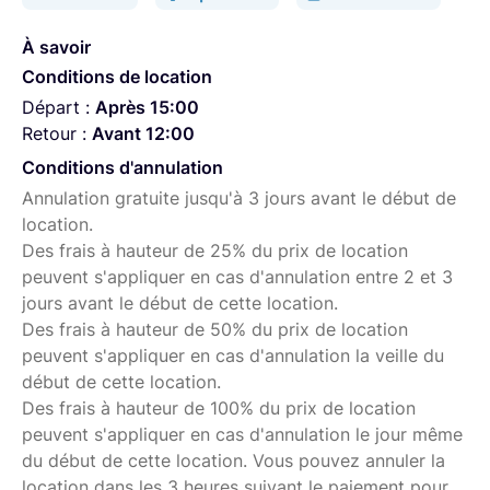
pack reportage
,
Canon C80 – pack multicam
À savoir
Produits alternatifs :
Conditions de location
Départ :
Après 15:00
Canon C70
,
Canon C400
Retour :
Avant 12:00
Besoin d'un accessoire spécifique?
Conditions d'annulation
Annulation gratuite jusqu'à 3 jours avant le début de
Chez Filme, tous nos objectifs, filtres, packs caméras et
location.
accessoires sont consultables dans notre boutique
Des frais à hauteur de 25% du prix de location
Lightyshare.
peuvent s'appliquer en cas d'annulation entre 2 et 3
jours avant le début de cette location.
Des frais à hauteur de 50% du prix de location
peuvent s'appliquer en cas d'annulation la veille du
début de cette location.
Des frais à hauteur de 100% du prix de location
peuvent s'appliquer en cas d'annulation le jour même
du début de cette location. Vous pouvez annuler la
location dans les 3 heures suivant le paiement pour