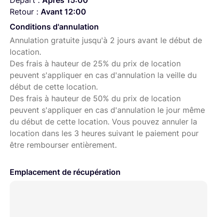
Départ :
Après 15:00
Retour :
Avant 12:00
Prise de données via USB-C :
Pour connecter des
accessoires et permettre un contrôle encore plus
Conditions d'annulation
poussé sur la caméra et le stabilisateur.
Annulation gratuite jusqu'à 2 jours avant le début de
location.
Port HDMI :
Pour la connexion à des moniteurs
Des frais à hauteur de 25% du prix de location
externes ou des systèmes de transmission vidéo.
peuvent s'appliquer en cas d'annulation la veille du
début de cette location.
Des frais à hauteur de 50% du prix de location
peuvent s'appliquer en cas d'annulation le jour même
du début de cette location. Vous pouvez annuler la
location dans les 3 heures suivant le paiement pour
être rembourser entièrement.
Emplacement de récupération