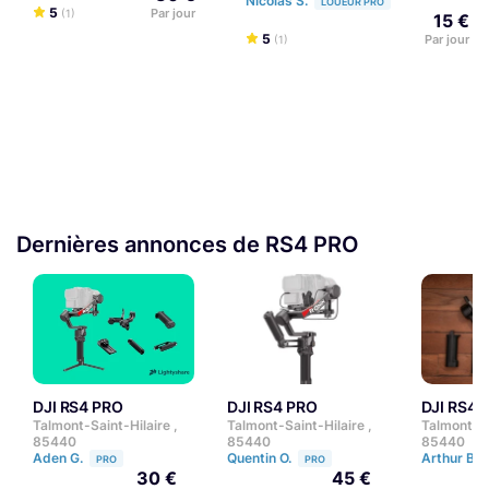
Nicolas S.
LOUEUR PRO
5
Par jour
(1)
15 €
5
Par jour
(1)
Dernières annonces de RS4 PRO
DJI RS4 PRO
DJI RS4 PRO
DJI RS4
Talmont-Saint-Hilaire ,
Talmont-Saint-Hilaire ,
Talmont-Sa
85440
85440
85440
Aden G.
Quentin O.
Arthur B.
PRO
PRO
30 €
45 €