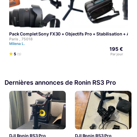
Pack Complet Sony FX30 + Objectifs Pro + Stabilisation + Acce
Paris , 75018
Milena L.
195 €
5
Par jour
(5)
Dernières annonces de Ronin RS3 Pro
DJI Ronin RS3 Pro
DJI Ronin RS3 Pro