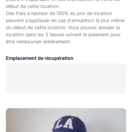
Dragonne d’attache d’objectif (étendu)
début de cette location.
Des frais à hauteur de 100% du prix de location
Parfait pour FX6, FX3, FX30, RED Komodo, BMPCC, etc.
peuvent s'appliquer en cas d'annulation le jour même
Excellente stabilité, moteur puissant, idéal pour
du début de cette location. Vous pouvez annuler la
mouvements fluides et pros.
location dans les 3 heures suivant le paiement pour
être rembourser entièrement.
Retrait sur Paris 18
Emplacement de récupération