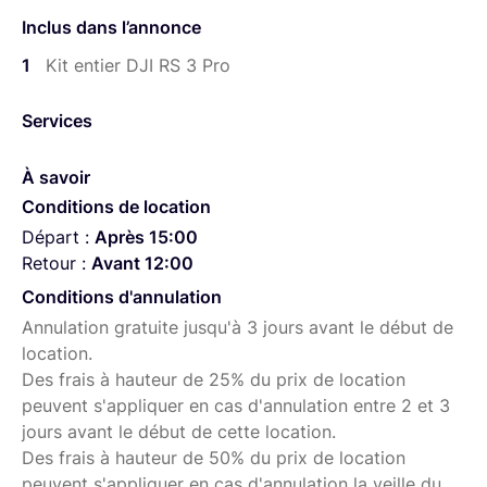
Retrait sur Paris
Inclus dans l’annonce
État neuf
1
Kit entier DJI RS 3 Pro
Inclus dans le kit (cf photo) :
Services
Nacelle
À savoir
Kit de vis
Conditions de location
Câble de chargement USB-C (40 cm)
Départ :
Après 15:00
Câble de contrôle multi-caméras (USB-C 30 cm)
Retour :
Avant 12:00
Extension de poignée/trépied (métal)
Conditions d'annulation
Annulation gratuite jusqu'à 3 jours avant le début de
Plaque à démontage rapide (Arca-Swiss /
location.
Manfrotto)
Des frais à hauteur de 25% du prix de location
Poignée BG30
peuvent s'appliquer en cas d'annulation entre 2 et 3
Mallette de transport
jours avant le début de cette location.
Des frais à hauteur de 50% du prix de location
Poignée de mallette
peuvent s'appliquer en cas d'annulation la veille du