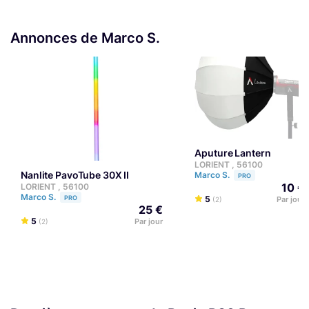
Annonces de Marco S.
Aputure Lantern
LORIENT , 56100
Nanlite PavoTube 30X II
Marco S.
PRO
10 €
LORIENT , 56100
Marco S.
PRO
5
Par jour
(2)
25 €
5
Par jour
(2)