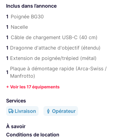
Câble de chargement USB-C (40 cm)
Inclus dans l’annonce
Dragonne d'attache d'objectif (étendu)
1
Poignée BG30
Extension de poignée/trépied (métal)
1
Nacelle
Plaque à démontage rapide (Arca-Swiss / Manfrotto)
1
Câble de chargement USB-C (40 cm)
Poignée supérieure
1
Dragonne d'attache d'objectif (étendu)
Câble de contrôle multi-caméras (USB-C 30 cm)
1
Extension de poignée/trépied (métal)
Support à démontage rapide inférieur (étendu)
Plaque à démontage rapide (Arca-Swiss /
1
Manfrotto)
Support pour smartphone
Sangle d'engrenage Focus
+ Voir les 17 équipements
Transmetteur d'images Ronin RavenEye
Services
Kit de vis
Livraison
Opérateur
Câble d'alimentation USB-C (20 cm)
À savoir
Câble mini-HDMI à HDMI (20 cm)
Conditions de location