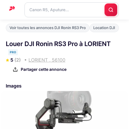
Accueil
Voir toutes les annonces DJI Ronin RS3 Pro
Location DJI
Support
Louer DJI Ronin RS3 Pro à LORIENT
Blog
PRO
Nous
5
(2)
LORIENT , 56100
contacter
Partager cette annonce
Images