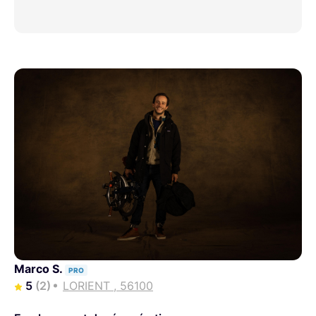
Marco S.
PRO
5
(2)
LORIENT , 56100