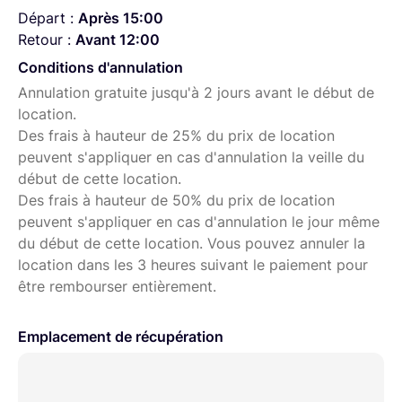
Câble mini-HDMI à mini-HDMI (20 cm)
Départ :
Après 15:00
Câble mini-HDMI à micro-HDMI (20 cm)
Retour :
Avant 12:00
Sac de transport
Conditions d'annulation
Annulation gratuite jusqu'à 2 jours avant le début de
location.
Des frais à hauteur de 25% du prix de location
peuvent s'appliquer en cas d'annulation la veille du
début de cette location.
Des frais à hauteur de 50% du prix de location
peuvent s'appliquer en cas d'annulation le jour même
du début de cette location. Vous pouvez annuler la
location dans les 3 heures suivant le paiement pour
être rembourser entièrement.
Emplacement de récupération