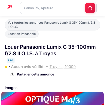
Accueil
Voir toutes les annonces Panasonic Lumix G 35-100mm f/2.8
II O.I.S.
Support
Location Panasonic
Blog
Louer Panasonic Lumix G 35-100mm
Nous
f/2.8 II O.I.S. à Troyes
contacter
PRO
-
Aucun avis vérifié
Troyes , 10000
Partager cette annonce
Images