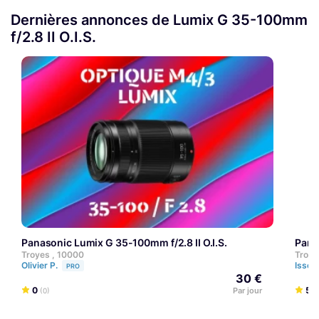
Dernières annonces de Lumix G 35-100mm
f/2.8 II O.I.S.
Panasonic Lumix G 35-100mm f/2.8 II O.I.S.
Pan
Troyes , 10000
Troye
Olivier P.
Issem
PRO
30 €
0
5
Par jour
(0)
(