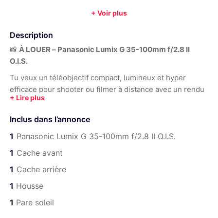
zoom téléobjectif
+ Voir plus
Autofocus :
Oui
Diamètre de filtre :
58
Poids :
357
Description
📸
À LOUER – Panasonic Lumix G 35-100mm f/2.8 II
O.I.S.
Tu veux un téléobjectif compact, lumineux et hyper
efficace pour shooter ou filmer à distance avec un rendu
pro ?
Je propose à la location le
Panasonic Lumix G 35-
Inclus dans l’annonce
100mm f/2.8 II
, l’équivalent micro 4/3 du classique 70-
200mm f/2.8, en version
1
Panasonic Lumix G 35-100mm f/2.8 II O.I.S.
légère et stabilisée
.
1
Cache avant
🔹
Caractéristiques principales
:
1
Cache arrière
Focale équivalente plein format : 70-200 mm
1
Housse
Ouverture constante f/2.8
– idéale pour les flous
d’arrière-plan et la basse lumière
1
Pare soleil