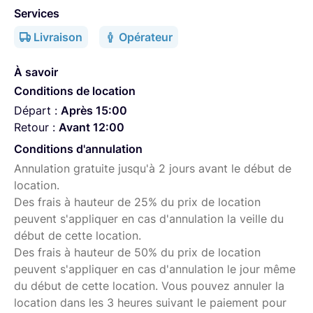
Stabilisation optique Power O.I.S.
– compatible
Services
Dual IS
avec les GH5, GH6, etc.
Livraison
Opérateur
Version II
: tropicalisée, plus rapide, parfaite pour la
vidéo comme la photo
À savoir
Monture micro 4/3
– Panasonic, Olympus, BMPCC
Conditions de location
4K…
Départ :
Après 15:00
Retour :
Avant 12:00
🎯 Idéal pour :
Conditions d'annulation
Portraits, interviews à distance
Annulation gratuite jusqu'à 2 jours avant le début de
Captation d’événements, spectacles, concerts
location.
Des frais à hauteur de 25% du prix de location
Vidéos docu, clip, ou plans de coupe stabilisés au
peuvent s'appliquer en cas d'annulation la veille du
télé
début de cette location.
Des frais à hauteur de 50% du prix de location
On loue également des packs GH5 et le GH6 (boitiers
peuvent s'appliquer en cas d'annulation le jour même
nus). Allez voir nos autres annonces :-)
du début de cette location. Vous pouvez annuler la
location dans les 3 heures suivant le paiement pour