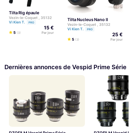
Tilta Rig épaule
Vezin-le-Coquet , 35132
Tilta Nucleus Nano II
Vi Kien T.
PRO
Vezin-le-Coquet , 35132
15 €
Vi Kien T.
PRO
5
Par jour
(3)
25 €
5
Par jour
(3)
Dernières annonces de Vespid Prime Série
DZOFILM Vespid Prime Série
DZOFILM Vespid Pr