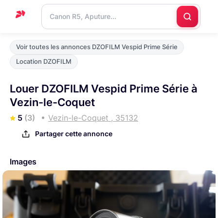
Accueil
Voir toutes les annonces DZOFILM Vespid Prime Série
Support
Location DZOFILM
Blog
Louer DZOFILM Vespid Prime Série à
Nous
Vezin-le-Coquet
contacter
5
(3)
Vezin-le-Coquet , 35132
Partager cette annonce
Images