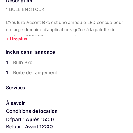
Description
1 BULB EN STOCK
L’Aputure Accent B7c est une ampoule LED conçue pour
un large domaine d’applications grâce à la palette de
couleurs RGBWW, une nouveauté de la gamme
d’accessoires d’éclairage Accent.
Inclus dans l’annonce
En s’appuyant sur la même technologie de mélange de
1
Bulb B7c
couleurs que le Nova P300c, le bulbe B7c offre la même
température de couleur de 2000 à 10000 K et une
1
Boite de rangement
reproduction des couleurs de niveau professionnel, avec
la possibilité d’obtenir un score SSI aussi élevé que 85 en
Services
tungstène. L’Aputure B7c dispose d’une simple sortie LED
de 7 W l’équivalent d’une ampoule standard au tungstène
À savoir
50 W.
Conditions de location
Départ :
Après 15:00
Pour améliorer l’efficacité du flux de travail sur le plateau,
Retour :
Avant 12:00
la B7c est également la première ampoule intelligente à