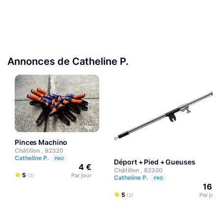
Annonces de Catheline P.
Pinces Machino
Châtillon , 92320
Catheline P.
PRO
Déport + Pied + Gueuses
4 €
Châtillon , 92320
5
Par jour
(2)
Catheline P.
PRO
16 €
5
Par jour
(2)