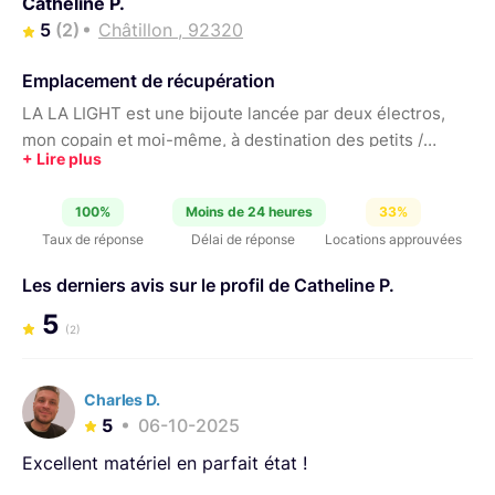
Catheline P.
5
(2)
Châtillon , 92320
Emplacement de récupération
LA LA LIGHT est une bijoute lancée par deux électros,
mon copain et moi-même, à destination des petits /
moyens budgets. Notre but est de vous aider à réaliser
vos projets pour un prix réduit ! :)
100%
Moins de 24 heures
33%
Taux de réponse
Délai de réponse
Locations approuvées
Les derniers avis sur le profil de Catheline P.
5
(2)
Charles D.
5
06-10-2025
Excellent matériel en parfait état !