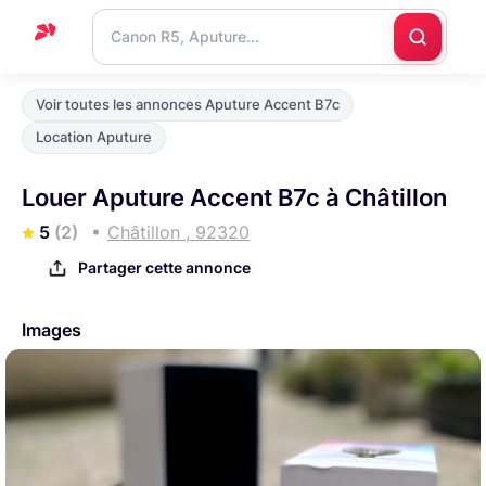
Accueil
Voir toutes les annonces Aputure Accent B7c
Support
Location Aputure
Blog
Louer Aputure Accent B7c à Châtillon
Nous
5
(2)
Châtillon , 92320
contacter
Partager cette annonce
Images