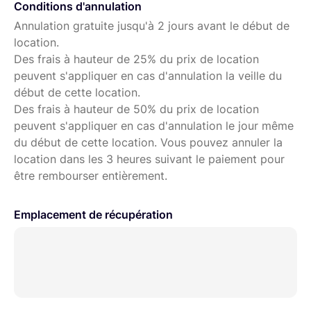
inclure des boutons de commande intégrés, ce qui
Conditions d'annulation
facilite le basculement entre les préréglages CCT et le
Annulation gratuite jusqu'à 2 jours avant le début de
réglage de la luminosité.
location.
Des frais à hauteur de 25% du prix de location
De plus, grâce à la compatibilité avec l’application
peuvent s'appliquer en cas d'annulation la veille du
Bluetooth Sidus Link, les utilisateurs peuvent facilement
début de cette location.
contrôler plusieurs ampoules B7c à partir d’un
Des frais à hauteur de 50% du prix de location
smartphone ou d’un iPad, et débloquer les capacités de
peuvent s'appliquer en cas d'annulation le jour même
couleur du B7c.
du début de cette location. Vous pouvez annuler la
location dans les 3 heures suivant le paiement pour
être rembourser entièrement.
Emplacement de récupération