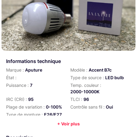
Informations technique
Marque :
Aputure
Modèle :
Accent B7c
État :
Type de source :
LED bulb
Puissance :
7
Temp. couleur :
2000-10000K
IRC (CRI) :
95
TLCI :
96
Plage de variation :
0-100%
Contrôle sans fil :
Oui
Type de monture :
E26/E27
+ Voir plus