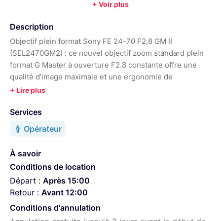
+ Voir plus
Diamètre de filtre :
82 mm
Poids :
695 g
Année :
2022
Description
Objectif plein format Sony FE 24-70 F2,8 GM II
(SEL2470GM2) : ce nouvel objectif zoom standard plein
format G Master à ouverture F2.8 constante offre une
qualité d'image maximale et une ergonomie de
fonctionnement unique, pour la réalisation professionelle
de vidéos et de photographies.
Services
Opérateur
À savoir
Conditions de location
Départ :
Après 15:00
Retour :
Avant 12:00
Conditions d'annulation