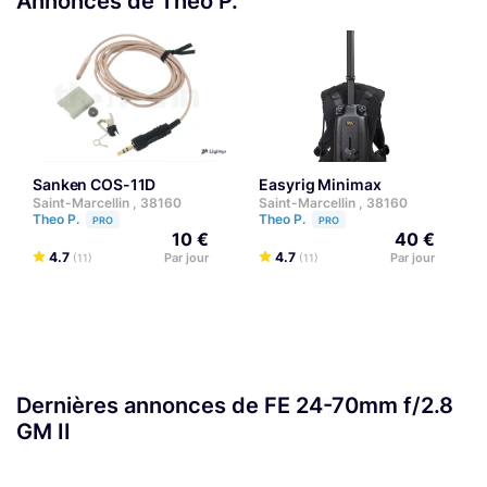
Annonces de Theo P.
Easyrig Minimax
Sanken COS-11D
Saint-Marcellin , 38160
Saint-Marcellin , 38160
Theo P.
Theo P.
PRO
PRO
40 €
10 €
4.7
4.7
Par jour
Par jour
(11)
(11)
Dernières annonces de FE 24-70mm f/2.8
GM II