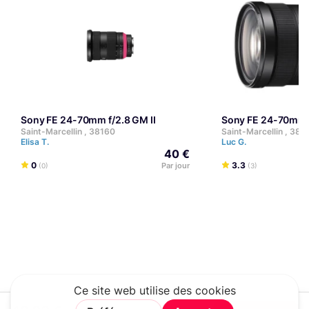
Sony FE 24-70mm f/2.8 GM II
Sony FE 24-70mm f
Saint-Marcellin , 38160
Saint-Marcellin , 381
Elisa T.
Luc G.
40 €
0
3.3
Par jour
(0)
(3)