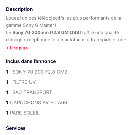
Poids :
1045 g
Année :
2021
Description
Louez l’un des téléobjectifs les plus performants de la
gamme Sony G Master !
Le
Sony 70‑200mm f/2.8 GM OSS II
offre une qualité
d’image exceptionnelle, un autofocus ultra‑rapide et une
ouverture constante à f/2.8, idéale pour le sport,
l’animalier, le portrait et les événements.
Inclus dans l’annonce
Caractéristiques principales :
1
SONY 70 200 F2.8 GM2
Monture : Sony E (plein format et APS‑C)
1
FILTRE UV
Plage focale : 70‑200 mm
1
SAC TRANSPORT
Ouverture constante : f/2.8
1
CAPUCHONS AV ET ARR
Stabilisation optique OSS intégrée
1
PARE SOLEIL
Autofocus rapide et silencieux (idéal pour photo et
vidéo)
Services
Construction légère et résistante aux intempéries