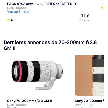
PACK A7S3 avec 1 OBJECTIFS et BATTERIES
5
Lyon , 69009
(
Vincent F.
PRO
71 €
5
Par jour
(1)
Dernières annonces de 70-200mm f/2.8
GM II
Sony 70-200mm f/2.8 GM II
Sony 70-200mm f/2.
Lyon , 69009
Lyon , 69009