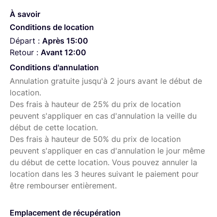
À savoir
Pourquoi le choisir ?
Conditions de location
Netteté et bokeh exceptionnels grâce à la gamme G
Départ :
Après 15:00
Master
Retour :
Avant 12:00
Polyvalent pour portraits, mariages, concerts, sport
Conditions d'annulation
et nature
Annulation gratuite jusqu'à 2 jours avant le début de
location.
Conception optimisée pour les boîtiers Sony Alpha
Des frais à hauteur de 25% du prix de location
récents
peuvent s'appliquer en cas d'annulation la veille du
début de cette location.
Inclus avec la location :
Des frais à hauteur de 50% du prix de location
Pare‑soleil
peuvent s'appliquer en cas d'annulation le jour même
du début de cette location. Vous pouvez annuler la
Filtre UV
location dans les 3 heures suivant le paiement pour
Étui de transport
être rembourser entièrement.
Collier de pied amovible
Emplacement de récupération