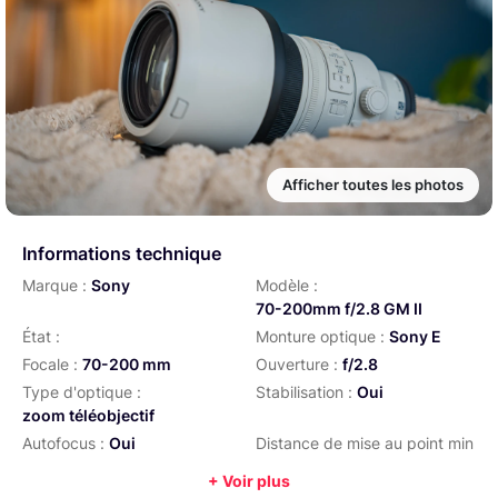
Afficher toutes les photos
Informations technique
Marque :
Sony
Modèle :
70-200mm f/2.8 GM II
État :
Monture optique :
Sony E
Focale :
70-200 mm
Ouverture :
f/2.8
Type d'optique :
Stabilisation :
Oui
zoom téléobjectif
Autofocus :
Oui
Distance de mise au point min
:
0,4 m
+ Voir plus
Diamètre de filtre :
77 mm
Type d'iris :
circulaire