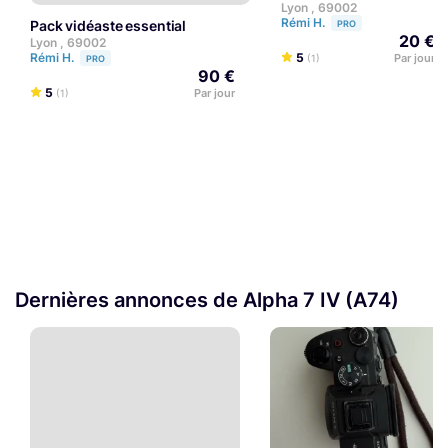
Lyon , 69002
Rémi H.
Pack vidéaste essential
PRO
20 €
Lyon , 69002
5
Rémi H.
Par jour
(1)
PRO
90 €
5
Par jour
(1)
Dernières annonces de Alpha 7 IV (A74)