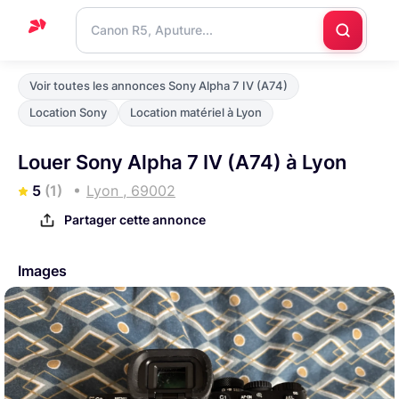
Accueil
Voir toutes les annonces Sony Alpha 7 IV (A74)
Support
Location Sony
Location matériel à Lyon
Blog
Louer Sony Alpha 7 IV (A74) à Lyon
Nous
5
(1)
Lyon , 69002
contacter
Partager cette annonce
Images