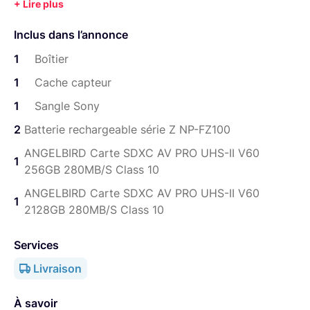
Vidéo : 4K 60p en 10-bit 4:2:2, profil S-Log3, HLG
Photo : rafale jusqu’à 10 i/s, excellente dynamique
Inclus dans l’annonce
et gestion ISO
1
Boîtier
Poids : environ 659 g (boîtier nu)
1
Cache capteur
Idéal pour les créateurs exigeants, que ce soit en
1
Sangle Sony
tournage pro ou en reportage.
2
Batterie rechargeable série Z NP-FZ100
ANGELBIRD Carte SDXC AV PRO UHS-II V60
1
256GB 280MB/S Class 10
ANGELBIRD Carte SDXC AV PRO UHS-II V60
1
2128GB 280MB/S Class 10
Services
Livraison
À savoir