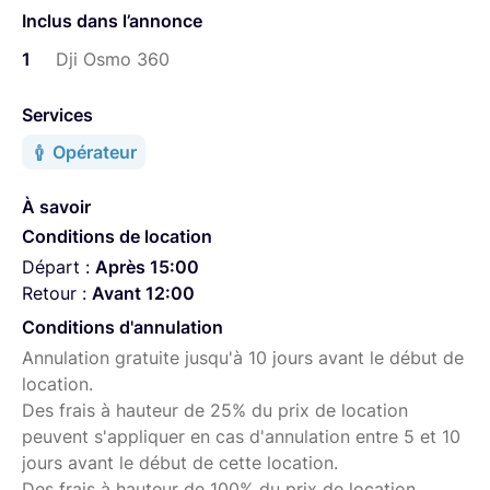
Écosystème Osmo à fixation rapide magnétique
Inclus dans l’annonce
Vidéo 4K/120 ips avec angle ultra-large 170°
1
Dji Osmo 360
Connexion microphone directe via OsmoAudio™
Enregistrement continu en
Services
8K/30 ips
Opérateur
de 100 min
À savoir
Performance couleur : D-Log M 10 bits
Conditions de location
Spécialement conçu pour la capture à 360°, le tout
Départ :
Après 15:00
nouveau capteur d'image HDR carré maintient le même
Retour :
Avant 12:00
champ d'image à 360° qu'un capteur traditionnel de 1
Conditions d'annulation
pouce, tout en augmentant l'utilisation du capteur de 25
Annulation gratuite jusqu'à 10 jours avant le début de
%. Cela se traduit par une qualité d'image exceptionnelle
location.
et une consommation d'énergie réduite, le tout dans un
Des frais à hauteur de 25% du prix de location
boîtier de caméra ultra-compact et léger.
peuvent s'appliquer en cas d'annulation entre 5 et 10
jours avant le début de cette location.
Retrouvez tous nos produits ici :
Des frais à hauteur de 100% du prix de location