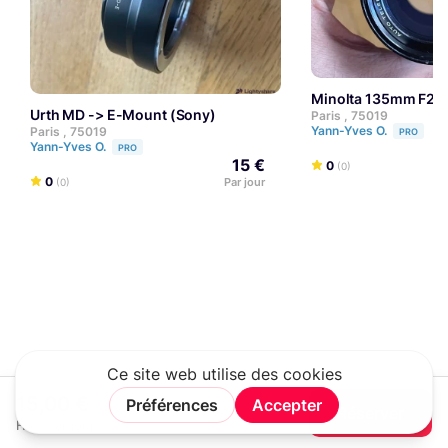
Minolta 135mm F2
Urth MD -> E-Mount (Sony)
Paris , 75019
Yann-Yves O.
Paris , 75019
PRO
Yann-Yves O.
PRO
15 €
0
(0)
0
Par jour
(0)
15,00 €
Réserver
HT / Par jour
Rechercher
Connexion
Rejoindre
Menu