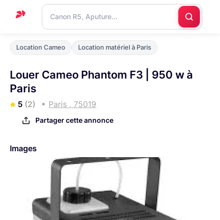
Accueil
Location Cameo
Location matériel à Paris
Support
Louer Cameo Phantom F3 | 950 w à
Blog
Paris
Nous
5
(2)
Paris , 75019
contacter
Partager cette annonce
Images