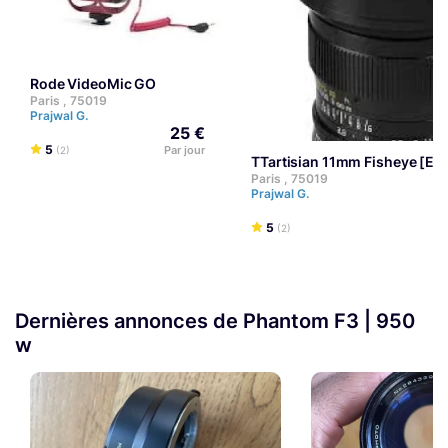
Rode VideoMic GO
Paris , 75019
Prajwal G.
25 €
5
Par jour
(2)
TTartisian 11mm Fisheye [E
Paris , 75019
Prajwal G.
5
(2)
Dernières annonces de Phantom F3 | 950
w